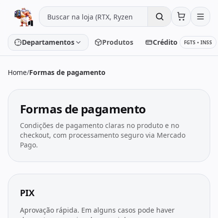
Pular para o conteúdo
Departamentos
Produtos
Crédito
FGTS • INSS
Home
/
Formas de pagamento
Placa de vídeo
Processador
Formas de pagamento
Placa-mãe
Memória
Condições de pagamento claras no produto e no
SSD/HD
Periféricos
checkout, com processamento seguro via Mercado
Pago.
PC Gamer
Notebooks
PIX
Monitores
Fontes
Aprovação rápida. Em alguns casos pode haver