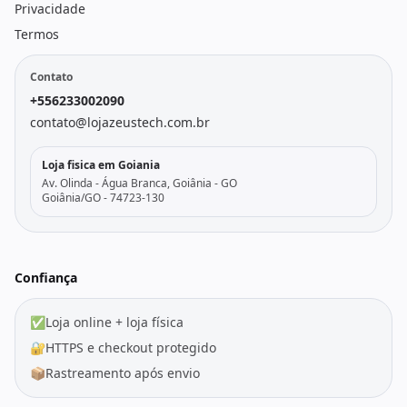
Privacidade
Termos
Contato
+556233002090
contato@lojazeustech.com.br
Loja fisica em Goiania
Av. Olinda - Água Branca, Goiânia - GO
Goiânia/GO - 74723-130
Confiança
✅
Loja online + loja física
🔐
HTTPS e checkout protegido
📦
Rastreamento após envio