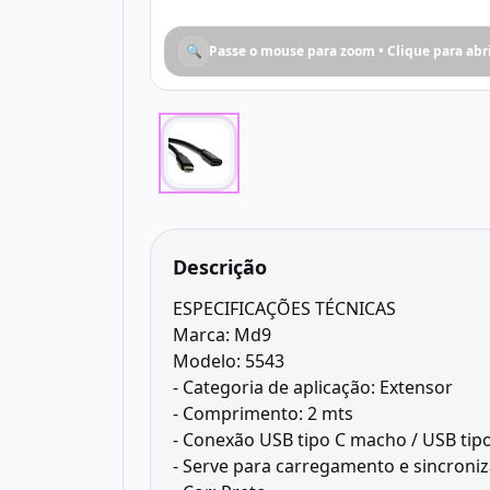
🔍
Passe o mouse para zoom • Clique para abr
Descrição
ESPECIFICAÇÕES TÉCNICAS
Marca: Md9
Modelo: 5543
- Categoria de aplicação: Extensor
- Comprimento: 2 mts
- Conexão USB tipo C macho / USB tip
- Serve para carregamento e sincroni