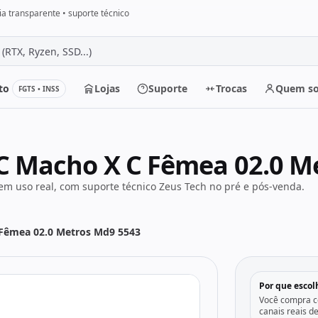
a transparente • suporte técnico
to
Lojas
Suporte
Trocas
Quem s
FGTS • INSS
r
C Macho X C Fêmea 02.0 M
m uso real, com suporte técnico Zeus Tech no pré e pós-venda.
 Fêmea 02.0 Metros Md9 5543
Por que escol
Você compra co
canais reais d