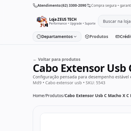
Pular para o conteúdo
Atendimento:
(62) 3300-2090
Compra segura • garanti
Loja ZEUS TECH
Performance • Upgrade • Suporte
Departamentos
Produtos
Crédi
← Voltar para produtos
Placa de vídeo
Processado
Cabo Extensor Usb 
Placa-mãe
Memória
Configuração pensada para desempenho estável e
Md9 • Cabo extensor usb • SKU: 5543
SSD/HD
Periféricos
Home
/
Produtos
/
Cabo Extensor Usb C Macho X C
PC Gamer
Notebooks
Monitores
Fontes