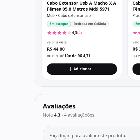
Cabo Extensor Usb A Macho X A
Cab
Fêmea 05.0 Metros Md9 5971
Fêm
Pc-
Md9 • Cabo extensor usb
Plus
Em estoque
Retirada em Goiânia
Em
4,3
(4)
valor à vista
valor
R$ 44,00
R$ 
ou em até
10x de R$ 4,71
ou 
Adicionar
Avaliações
Nota
4,3
4 avaliaçãoões
•
Faça login para avaliar este produto.