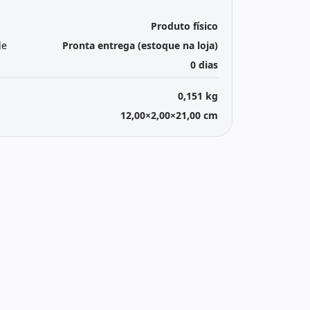
Produto físico
de
Pronta entrega (estoque na loja)
0 dias
0,151 kg
12,00×2,00×21,00 cm