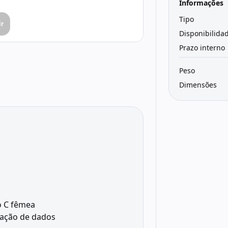
Informações
Tipo
ir
Disponibilida
Prazo interno
Peso
Dimensões
o C fêmea
zação de dados