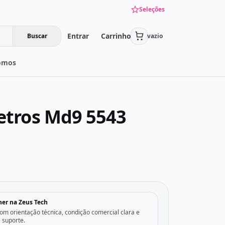
Seleções
Entrar
Carrinho
Buscar
vazio
omos
etros Md9 5543
her na Zeus Tech
m orientação técnica, condição comercial clara e
e suporte.