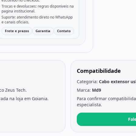
escolhido no checkout.
Trocas e devolucoes: regras disponiveis na
pagina institucional.
Suporte: atendimento direto no WhatsApp
e canais oficiais.
Frete e prazos
Garantia
Contato
Compatibilidade
Categoria:
Cabo extensor us
ico Zeus Tech.
Marca:
Md9
ada na loja em Goiania.
Para confirmar compatibilid
especialista.
Fal