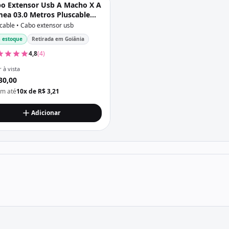
o Extensor Usb A Macho X A
ea 03.0 Metros Pluscable
Usb3002
cable • Cabo extensor usb
 estoque
Retirada em Goiânia
4,8
(4)
 à vista
30,00
em até
10x de R$ 3,21
Adicionar