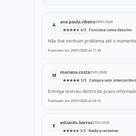
ana.paula.ribeiro
29/01/2026
A
★
★
★
★
4/5
Funciona como descrito
★
Não tive nenhum problema até o momento
Publicado em 29/01/2026 às 11:34
mariana.costa
25/01/2026
M
★
★
★
★
★
5/5
Compra sem intercorrênc
Entrega ocorreu dentro do prazo informado
Publicado em 25/01/2026 às 03:15
eduardo.barros
23/01/2026
E
★
★
★
3/5
Nada a reclamar
★
★