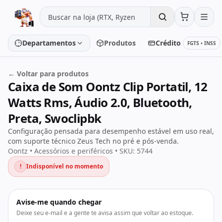
Pular para o conteúdo
Departamentos
Produtos
Crédito
FGTS • INSS
← Voltar para produtos
Caixa de Som Oontz Clip Portatil, 12
Placa de vídeo
Processador
Watts Rms, Áudio 2.0, Bluetooth,
Placa-mãe
Memória
Preta, Swoclipbk
Configuração pensada para desempenho estável em uso real,
SSD/HD
Periféricos
com suporte técnico Zeus Tech no pré e pós-venda.
Oontz • Acessórios e periféricos • SKU: 5744
!
Indisponível no momento
PC Gamer
Notebooks
Monitores
Fontes
Avise-me quando chegar
Deixe seu e-mail e a gente te avisa assim que voltar ao estoque.