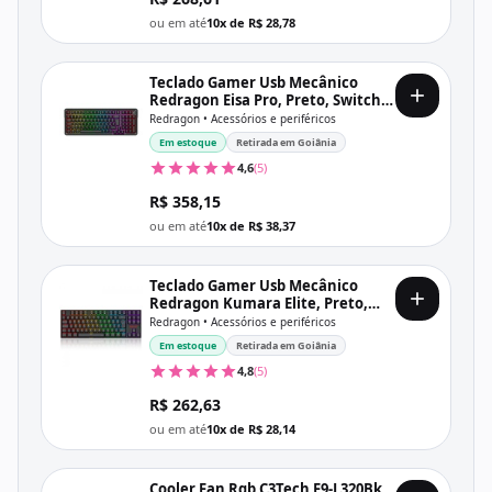
ou em até
10x de R$ 28,78
Teclado Gamer Usb Mecânico
Redragon Eisa Pro, Preto, Switch
Mambo, Rgb, Wi-fi, Bt, Usb-C,
Redragon • Acessórios e periféricos
Abnt2, K686-Rgb-Pro
Em estoque
Retirada em Goiânia
4,6
(5)
R$ 358,15
ou em até
10x de R$ 38,37
Teclado Gamer Usb Mecânico
Redragon Kumara Elite, Preto,
Switch Brown, Rgb, Wi-fi, Bt, Usb-
Redragon • Acessórios e periféricos
C, Abnt2, K552-Krs
Em estoque
Retirada em Goiânia
4,8
(5)
R$ 262,63
ou em até
10x de R$ 28,14
Cooler Fan Rgb C3Tech F9-L320Bk,