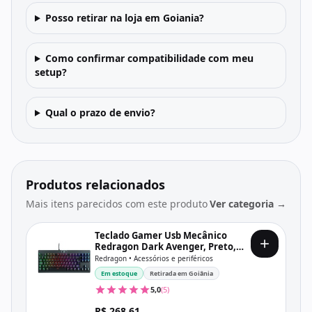
Posso retirar na loja em Goiania?
Como confirmar compatibilidade com meu
setup?
Qual o prazo de envio?
Produtos relacionados
Mais itens parecidos com este produto
Ver categoria →
Teclado Gamer Usb Mecânico
Redragon Dark Avenger, Preto,
Switch Outemu Blue, Rgb, Abnt2,
Redragon • Acessórios e periféricos
K568Rgb-2 V2 Pt-Blue
Em estoque
Retirada em Goiânia
5,0
(5)
R$ 268,61