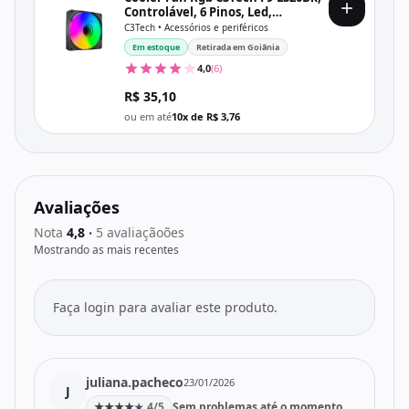
Controlável, 6 Pinos, Led,
120X120X25 Mm, Preto
C3Tech • Acessórios e periféricos
Em estoque
Retirada em Goiânia
4,0
(6)
R$ 35,10
ou em até
10x de R$ 3,76
Avaliações
Nota
4,8
5 avaliaçãoões
•
Mostrando as mais recentes
Faça login para avaliar este produto.
juliana.pacheco
23/01/2026
J
★
★
★
★
4/5
Sem problemas até o momento
★