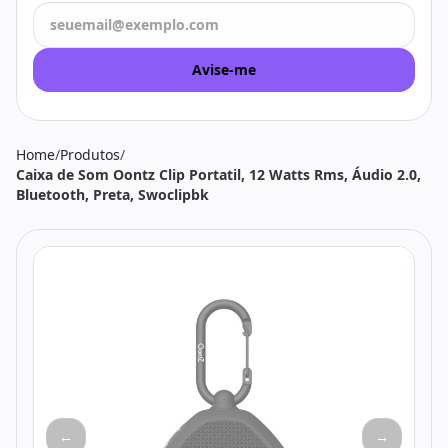
Todos os produtos
Seleções
Crédito
Atendimento
Avise-me
Home
/
Produtos
/
Caixa de Som Oontz Clip Portatil, 12 Watts Rms, Áudio 2.0,
Bluetooth, Preta, Swoclipbk
←
→