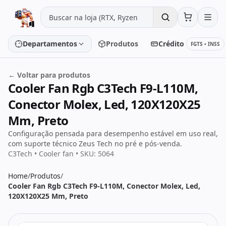
Pular para o conteúdo
Departamentos
Produtos
Crédito
FGTS • INSS
← Voltar para produtos
Cooler Fan Rgb C3Tech F9-L110M,
Placa de vídeo
Processador
Conector Molex, Led, 120X120X25
Placa-mãe
Memória
Mm, Preto
Configuração pensada para desempenho estável em uso real,
SSD/HD
Periféricos
com suporte técnico Zeus Tech no pré e pós-venda.
C3Tech • Cooler fan • SKU: 5064
Home
/
Produtos
/
PC Gamer
Notebooks
Cooler Fan Rgb C3Tech F9-L110M, Conector Molex, Led,
120X120X25 Mm, Preto
Monitores
Fontes