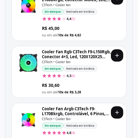
120X120X25 Mm, Preto
C3Tech • Cooler fan
Em estoque
Retirada em Goiânia
4,4
(5)
R$ 45,00
ou em até
10x de R$ 4,82
Cooler Fan Rgb C3Tech F9-L150Rgb,
Conector 4+3, Led, 120X120X25
Mm, Preto
C3Tech • Cooler fan
Em estoque
Retirada em Goiânia
4,3
(6)
R$ 30,60
ou em até
10x de R$ 3,28
Cooler Fan Argb C3Tech F9-
L170Bkrgb, Controlável, 6 Pinos,
Led, 120X120X25 Mm, Preto
C3Tech • Cooler fan
Em estoque
Retirada em Goiânia
4,8
(4)