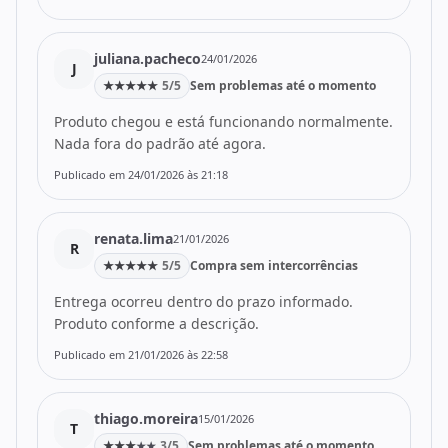
juliana.pacheco
24/01/2026
J
★
★
★
★
★
5/5
Sem problemas até o momento
Produto chegou e está funcionando normalmente.
Nada fora do padrão até agora.
Publicado em 24/01/2026 às 21:18
renata.lima
21/01/2026
R
★
★
★
★
★
5/5
Compra sem intercorrências
Entrega ocorreu dentro do prazo informado.
Produto conforme a descrição.
Publicado em 21/01/2026 às 22:58
thiago.moreira
15/01/2026
T
★
★
★
3/5
Sem problemas até o momento
★
★