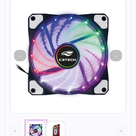
Todos os produtos
Seleções
Crédito
Atendimento
←
→
‹
›