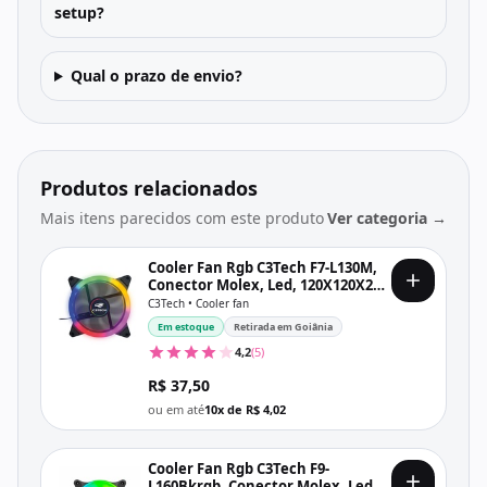
setup?
Qual o prazo de envio?
Produtos relacionados
Mais itens parecidos com este produto
Ver categoria →
Cooler Fan Rgb C3Tech F7-L130M,
Conector Molex, Led, 120X120X25
Mm, Preto
C3Tech • Cooler fan
Em estoque
Retirada em Goiânia
4,2
(5)
R$ 37,50
ou em até
10x de R$ 4,02
Cooler Fan Rgb C3Tech F9-
L160Bkrgb, Conector Molex, Led,