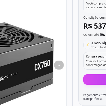
Você compra co
canais reais d
Condição com
R$ 537
ou em até
10x 
Envio rá
⚡
Prazo tota
Compra segur
Checkout prote
→
confirmação de
Pagamento e fret
transparência.