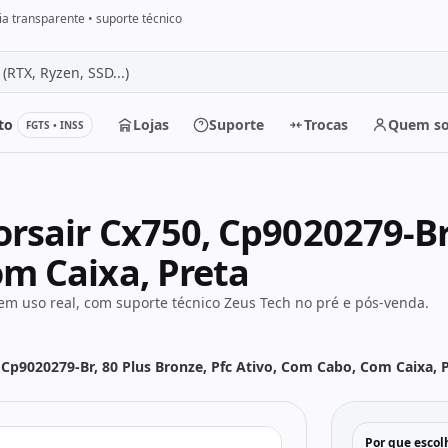
a transparente • suporte técnico
to
Lojas
Suporte
Trocas
Quem s
FGTS • INSS
r
rsair Cx750, Cp9020279-Br,
om Caixa, Preta
m uso real, com suporte técnico Zeus Tech no pré e pós-venda.
 Cp9020279-Br, 80 Plus Bronze, Pfc Ativo, Com Cabo, Com Caixa, 
Por que escol