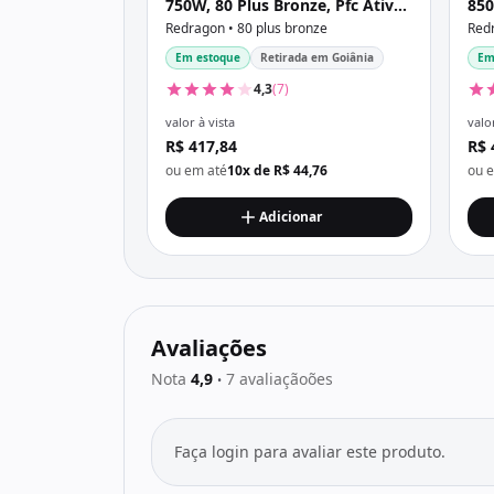
750W, 80 Plus Bronze, Pfc Ativo,
850
Sem Cabo, Preta
Sem
Redragon • 80 plus bronze
Redr
Em estoque
Retirada em Goiânia
Em
4,3
(7)
valor à vista
valor
R$ 417,84
R$ 
ou em até
10x de R$ 44,76
ou 
Adicionar
Avaliações
Nota
4,9
7 avaliaçãoões
•
Faça login para avaliar este produto.