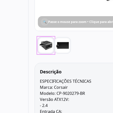
🔍
Passe o mouse para zoom • Clique para abr
Descrição
ESPECIFICAÇÕES TÉCNICAS
Marca: Corsair
Modelo: CP-9020279-BR
Versão ATX12V:
- 2.4
Entrada CA: