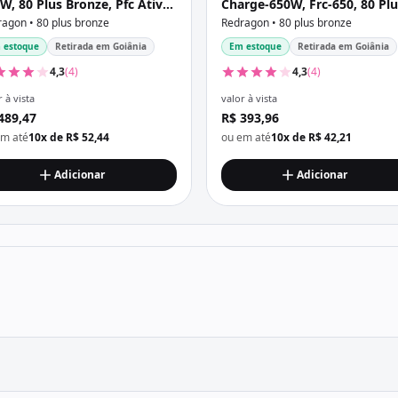
W, 80 Plus Bronze, Pfc Ativo,
Charge-650W, Frc-650, 80 Plu
 Cabo, Preta
Bronze, Pfc Ativo, Sem Cabo,
agon • 80 plus bronze
Redragon • 80 plus bronze
Com Caixa, Preta
 estoque
Retirada em Goiânia
Em estoque
Retirada em Goiânia
4,3
(4)
4,3
(4)
 à vista
valor à vista
489,47
R$ 393,96
em até
10x de R$ 52,44
ou em até
10x de R$ 42,21
Adicionar
Adicionar