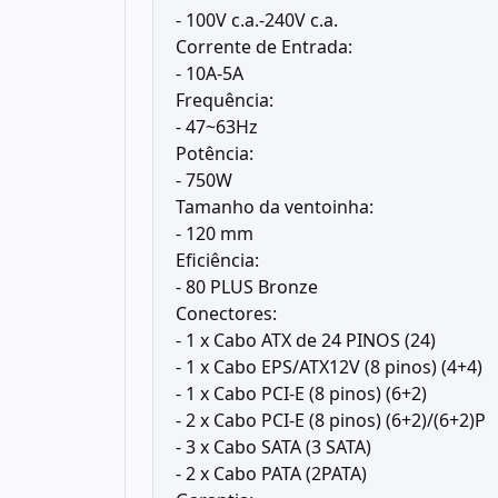
- 100V c.a.-240V c.a.
Corrente de Entrada:
- 10A-5A
Frequência:
- 47~63Hz
Potência:
- 750W
Tamanho da ventoinha:
- 120 mm
Eficiência:
- 80 PLUS Bronze
Conectores:
- 1 x Cabo ATX de 24 PINOS (24)
- 1 x Cabo EPS/ATX12V (8 pinos) (4+4)
- 1 x Cabo PCI-E (8 pinos) (6+2)
- 2 x Cabo PCI-E (8 pinos) (6+2)/(6+2)P
- 3 x Cabo SATA (3 SATA)
- 2 x Cabo PATA (2PATA)