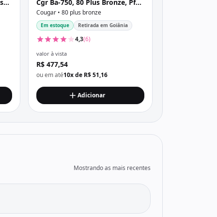
s
Cgr Ba-750, 80 Plus Bronze, Pfc
Ativo, Com Cabo, Com Caixa,
Cougar • 80 plus bronze
Preta
Em estoque
Retirada em Goiânia
4,3
(6)
valor à vista
R$ 477,54
ou em até
10x de R$ 51,16
Adicionar
Mostrando as mais recentes