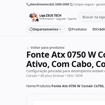
Pular para o conteúdo
Atendimento:
(62) 3300-2090
Compra segura • garanti
Loja ZEUS TECH
Performance • Upgrade • Suporte
Departamentos
Produtos
Crédi
← Voltar para produtos
Placa de vídeo
Processado
Fonte Atx 0750 W Co
Placa-mãe
Memória
Ativo, Com Cabo, C
SSD/HD
Periféricos
Configuração pensada para desempenho estável e
Corsair • 80 plus bronze • SKU: 5034
Home
/
Produtos
/
Fonte Atx 0750 W Corsair Cx750,
PC Gamer
Notebooks
Monitores
Fontes