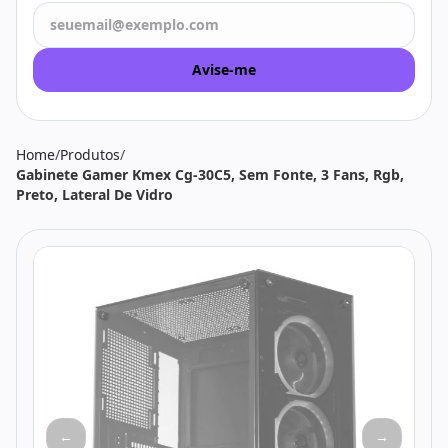
Todos os produtos
Seleções
Crédito
Atendimento
Avise-me
Home
/
Produtos
/
Gabinete Gamer Kmex Cg-30C5, Sem Fonte, 3 Fans, Rgb,
Preto, Lateral De Vidro
←
→