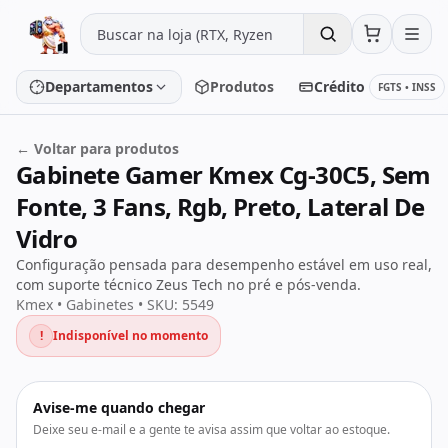
Pular para o conteúdo
Departamentos
Produtos
Crédito
FGTS • INSS
← Voltar para produtos
Gabinete Gamer Kmex Cg-30C5, Sem
Placa de vídeo
Processador
Fonte, 3 Fans, Rgb, Preto, Lateral De
Placa-mãe
Memória
Vidro
Configuração pensada para desempenho estável em uso real,
SSD/HD
Periféricos
com suporte técnico Zeus Tech no pré e pós-venda.
Kmex • Gabinetes • SKU: 5549
!
Indisponível no momento
PC Gamer
Notebooks
Monitores
Fontes
Avise-me quando chegar
Deixe seu e-mail e a gente te avisa assim que voltar ao estoque.