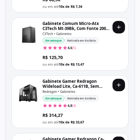
ou em até
10x de R$ 7,34
Gabinete Comum Micro-Atx
C3Tech Mt-39Bk, Com Fonte 200W,
Preto
C3Tech • Gabinetes
Em estoque
Retirada em Goiânia
4,6
(5)
R$ 125,70
ou em até
10x de R$ 13,47
Gabinete Gamer Redragon
Wideload Lite, Ca-611B, Sem
Fonte, Sem Fan, Lateral De Vidro,
Redragon • Gabinetes
Preto
Em estoque
Retirada em Goiânia
4,8
(4)
R$ 314,27
ou em até
10x de R$ 33,67
Gabinete Gamer Redragon Ca-