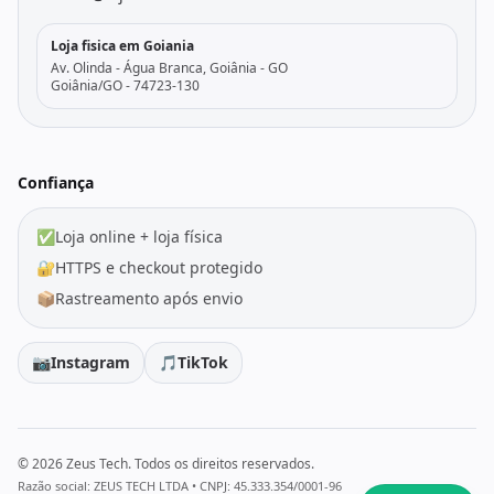
Loja fisica em Goiania
Av. Olinda - Água Branca, Goiânia - GO
Goiânia/GO - 74723-130
Confiança
✅
Loja online + loja física
🔐
HTTPS e checkout protegido
📦
Rastreamento após envio
📷
Instagram
🎵
TikTok
© 2026 Zeus Tech. Todos os direitos reservados.
Razão social: ZEUS TECH LTDA • CNPJ: 45.333.354/0001-96