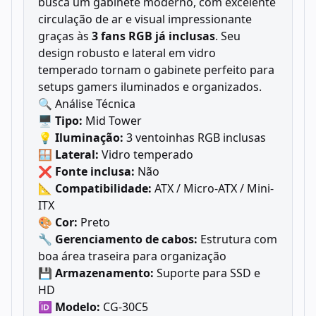
busca um gabinete moderno, com excelente
circulação de ar e visual impressionante
graças às
3 fans RGB já inclusas
. Seu
design robusto e lateral em vidro
temperado tornam o gabinete perfeito para
setups gamers iluminados e organizados.
🔍 Análise Técnica
🖥️
Tipo:
Mid Tower
💡
Iluminação:
3 ventoinhas RGB inclusas
🪟
Lateral:
Vidro temperado
❌
Fonte inclusa:
Não
📐
Compatibilidade:
ATX / Micro-ATX / Mini-
ITX
🎨
Cor:
Preto
🔧
Gerenciamento de cabos:
Estrutura com
boa área traseira para organização
💾
Armazenamento:
Suporte para SSD e
HD
🆔
Modelo:
CG-30C5