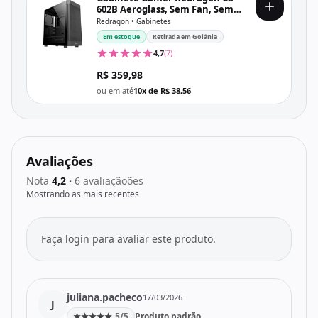
602B Aeroglass, Sem Fan, Sem
Fonte, Vidro Temperado, Preto
Redragon • Gabinetes
Em estoque
Retirada em Goiânia
4,7
(7)
R$ 359,98
ou em até
10x de R$ 38,56
Avaliações
Nota
4,2
6 avaliaçãoões
•
Mostrando as mais recentes
Faça login para avaliar este produto.
juliana.pacheco
17/03/2026
J
★
★
★
★
★
5/5
Produto padrão