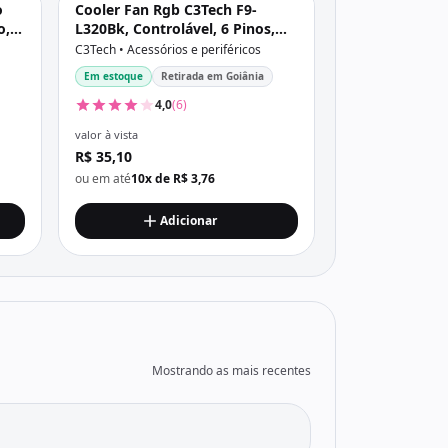
o
Cooler Fan Rgb C3Tech F9-
o,
L320Bk, Controlável, 6 Pinos,
Led, 120X120X25 Mm, Preto
C3Tech • Acessórios e periféricos
Em estoque
Retirada em Goiânia
4,0
(6)
valor à vista
R$ 35,10
ou em até
10x de R$ 3,76
Adicionar
Mostrando as mais recentes