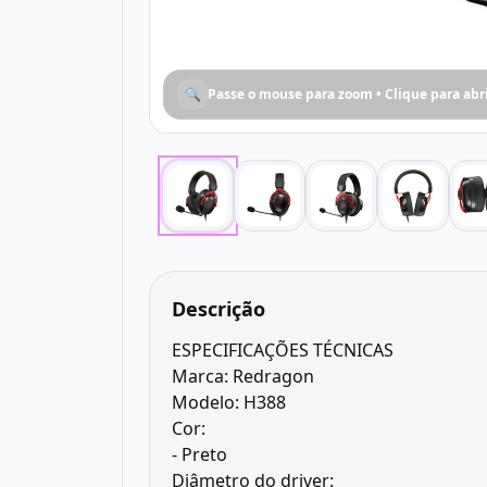
🔍
Passe o mouse para zoom • Clique para abr
Descrição
ESPECIFICAÇÕES TÉCNICAS
Marca: Redragon
Modelo: H388
Cor:
- Preto
Diâmetro do driver: