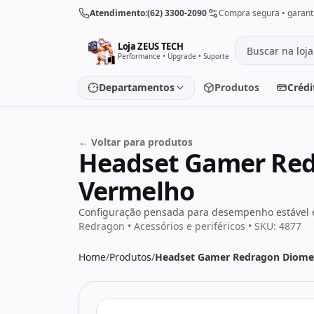
Pular para o conteúdo
Atendimento:
(62) 3300-2090
Compra segura • garanti
Loja ZEUS TECH
Performance • Upgrade • Suporte
Departamentos
Produtos
Crédi
← Voltar para produtos
Placa de vídeo
Processado
Headset Gamer Redr
Placa-mãe
Memória
Vermelho
SSD/HD
Periféricos
Configuração pensada para desempenho estável e
Redragon • Acessórios e periféricos • SKU: 4877
Home
/
Produtos
/
Headset Gamer Redragon Diomed
PC Gamer
Notebooks
Monitores
Fontes