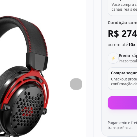
Você compra co
canais reais d
Condição com
R$ 274
ou em até
10x 
Envio rá
⚡
Prazo tota
Compra segur
Checkout prote
→
confirmação de
Pagamento e fret
transparência.