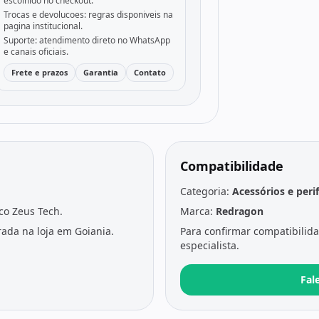
escolhido no checkout.
Trocas e devolucoes: regras disponiveis na
pagina institucional.
Suporte: atendimento direto no WhatsApp
e canais oficiais.
Frete e prazos
Garantia
Contato
Compatibilidade
Categoria:
Acessórios e peri
ico Zeus Tech.
Marca:
Redragon
ada na loja em Goiania.
Para confirmar compatibilid
especialista.
Fal