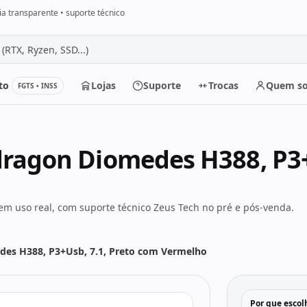
a transparente • suporte técnico
to
Lojas
Suporte
Trocas
Quem s
FGTS • INSS
r
agon Diomedes H388, P3+U
m uso real, com suporte técnico Zeus Tech no pré e pós-venda.
es H388, P3+Usb, 7.1, Preto com Vermelho
Por que escol