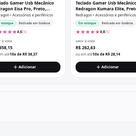
lado Gamer Usb Mecânico
Teclado Gamer Usb Mecânic
ragon Eisa Pro, Preto,
Redragon Kumara Elite, Pret
tch Mambo, Rgb, Wi-fi, Bt,
Switch Brown, Rgb, Wi-fi, Bt,
agon • Acessórios e periféricos
Redragon • Acessórios e periféricos
-C, Abnt2, K686-Rgb-Pro
Usb-C, Abnt2, K552-Krs
 estoque
Retirada em Goiânia
Em estoque
Retirada em Goiânia
4,6
(5)
4,8
(5)
 à vista
valor à vista
358,15
R$ 262,63
em até
10x de R$ 38,37
ou em até
10x de R$ 28,14
Adicionar
Adicionar