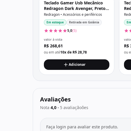
Teclado Gamer Usb Mecânico
Tec
Redragon Dark Avenger, Preto,
Red
Switch Outemu Blue, Rgb,
Swi
Redragon • Acessórios e periféricos
Redr
Abnt2, K568Rgb-2 V2 Pt-Blue
Usb
Em estoque
Retirada em Goiânia
Em
5,0
(5)
valor à vista
valor
R$ 268,61
R$ 
ou em até
10x de R$ 28,78
ou 
Adicionar
Avaliações
Nota
4,0
5 avaliaçãoões
•
Faça login para avaliar este produto.