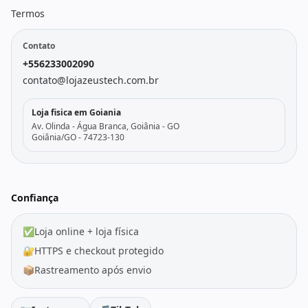
Termos
Contato
+556233002090
contato@lojazeustech.com.br
Loja fisica em Goiania
Av. Olinda - Água Branca, Goiânia - GO
Goiânia/GO - 74723-130
Confiança
✅
Loja online + loja física
🔐
HTTPS e checkout protegido
📦
Rastreamento após envio