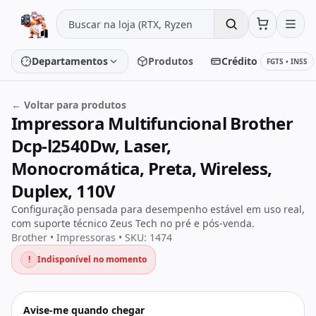
Pular para o conteúdo
Departamentos
Produtos
Crédito
FGTS • INSS
← Voltar para produtos
Impressora Multifuncional Brother
Placa de vídeo
Processador
Dcp-l2540Dw, Laser,
Placa-mãe
Memória
Monocromática, Preta, Wireless,
Duplex, 110V
SSD/HD
Periféricos
Configuração pensada para desempenho estável em uso real,
com suporte técnico Zeus Tech no pré e pós-venda.
Brother • Impressoras • SKU: 1474
PC Gamer
Notebooks
!
Indisponível no momento
Monitores
Fontes
Avise-me quando chegar