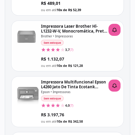
R$ 489,01
ou em até
10x de R$ 52,39
Impressora Laser Brother Hl-
L1232-W-V, Monocromática, Preta,
Wireless, 220V
Brother • Impressoras
Sem estoque
3,7
(7)
R$ 1.132,07
ou em até
10x de R$ 121,28
Impressora Multifuncional Epson
L4260 Jato De Tinta Ecotank
Colorida, Wi-Fi, Bivolt, Duplex
Epson • Impressoras
Sem estoque
4,0
(7)
R$ 3.197,76
ou em até
10x de R$ 342,58