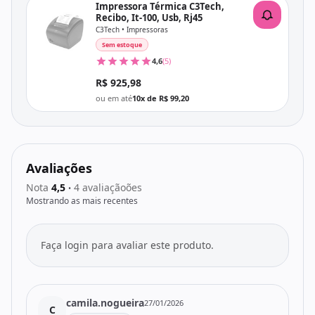
Impressora Térmica C3Tech,
Recibo, It-100, Usb, Rj45
C3Tech • Impressoras
Sem estoque
4,6
(5)
R$ 925,98
ou em até
10x de R$ 99,20
Avaliações
Nota
4,5
4 avaliaçãoões
•
Mostrando as mais recentes
Faça login para avaliar este produto.
camila.nogueira
27/01/2026
C