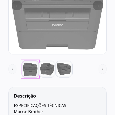
←
→
‹
›
Descrição
ESPECIFICAÇÕES TÉCNICAS
Marca: Brother