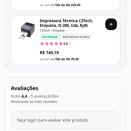
ou em até
10x de R$ 229,45
Impressora Térmica C3Tech,
Etiqueta, It-200, Usb, Rj45
C3Tech • Etiqueta
Em estoque
Retirada em Goiânia
4,6
(7)
R$ 740,19
ou em até
10x de R$ 79,30
Avaliações
Nota
4,4
5 avaliaçãoões
•
Mostrando as mais recentes
Faça login para avaliar este produto.