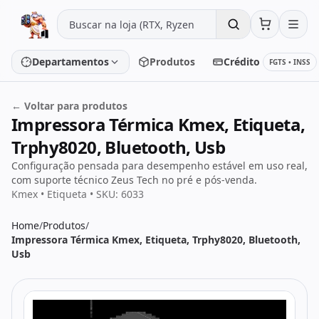
Pular para o conteúdo
Departamentos
Produtos
Crédito
FGTS • INSS
← Voltar para produtos
Impressora Térmica Kmex, Etiqueta,
Placa de vídeo
Processador
Trphy8020, Bluetooth, Usb
Placa-mãe
Memória
Configuração pensada para desempenho estável em uso real,
com suporte técnico Zeus Tech no pré e pós-venda.
Kmex • Etiqueta • SKU: 6033
SSD/HD
Periféricos
Home
/
Produtos
/
Impressora Térmica Kmex, Etiqueta, Trphy8020, Bluetooth,
PC Gamer
Notebooks
Usb
Monitores
Fontes