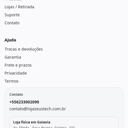
Lojas / Retirada
Suporte
Contato
Ajuda
Trocas e devoluções
Garantia
Frete e prazos
Privacidade
Termos
Contato
+556233002090
contato@lojazeustech.com.br
Loja fisica em Goiania
Av. Olinda - Água Branca, Goiânia - GO