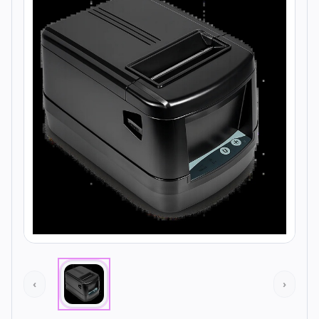
Todos os produtos
Seleções
Crédito
Atendimento
‹
›