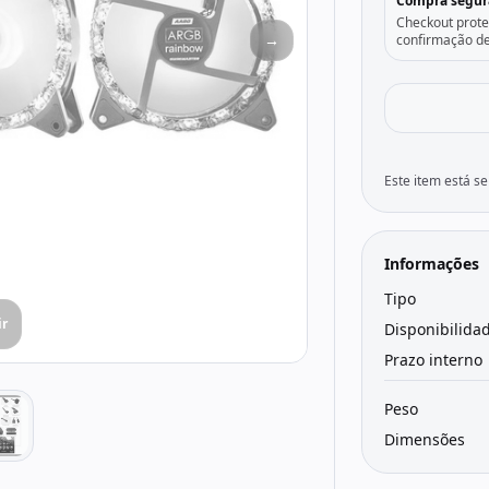
Compra segur
Checkout prote
→
confirmação de
Este item está 
Informações
Tipo
ir
Disponibilida
Prazo interno
Peso
Dimensões