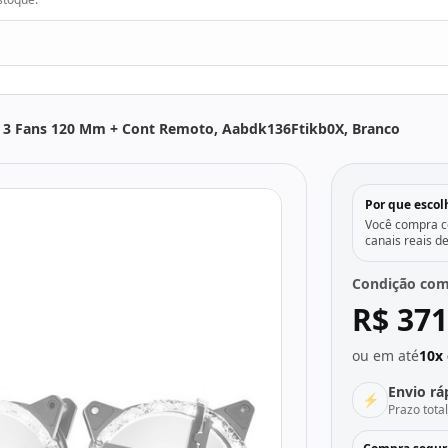
, 3 Fans 120 Mm + Cont Remoto, Aabdk136Ftikb0X, Branco
Por que escol
Você compra co
canais reais d
Condição com
R$ 371
ou em até
10x 
Envio rá
⚡
Prazo tota