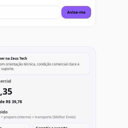
Avise-me
her na Zeus Tech
m orientação técnica, condição comercial clara e
e suporte.
ercial
,35
de R$ 39,78
pido
l = preparo (interno) + transporte (Melhor Envio)