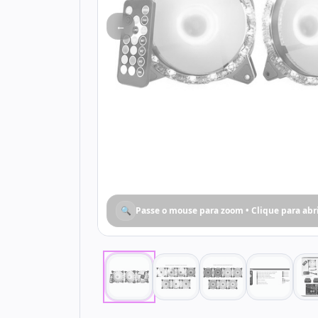
←
🔍
Passe o mouse para zoom • Clique para abr