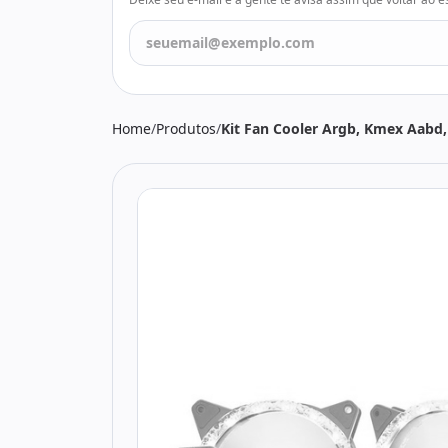
Todos os produtos
Seleções
Crédito
Atendimento
Home
/
Produtos
/
Kit Fan Cooler Argb, Kmex Aabd