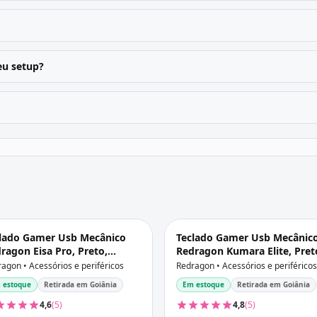
u setup?
lado Gamer Usb Mecânico
Teclado Gamer Usb Mecânic
ragon Eisa Pro, Preto,
Redragon Kumara Elite, Pret
tch Mambo, Rgb, Wi-fi, Bt,
Switch Brown, Rgb, Wi-fi, Bt,
agon • Acessórios e periféricos
Redragon • Acessórios e periféricos
-C, Abnt2, K686-Rgb-Pro
Usb-C, Abnt2, K552-Krs
 estoque
Retirada em Goiânia
Em estoque
Retirada em Goiânia
4,6
(5)
4,8
(5)