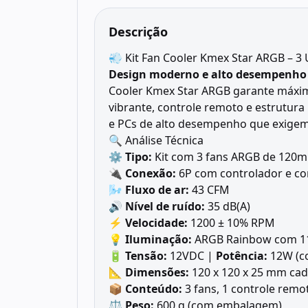
Descrição
💨 Kit Fan Cooler Kmex Star ARGB – 3
Design moderno e alto desempenho 
Cooler Kmex Star ARGB garante máxim
vibrante, controle remoto e estrutura
e PCs de alto desempenho que exigem e
🔍 Análise Técnica
⚙️
Tipo:
Kit com 3 fans ARGB de 120
🔌
Conexão:
6P com controlador e co
🌬️
Fluxo de ar:
43 CFM
🔊
Nível de ruído:
35 dB(A)
⚡
Velocidade:
1200 ± 10% RPM
💡
Iluminação:
ARGB Rainbow com 11
🔋
Tensão:
12VDC |
Potência:
12W (c
📐
Dimensões:
120 x 120 x 25 mm cad
📦
Conteúdo:
3 fans, 1 controle remo
⚖️
Peso:
600 g (com embalagem)