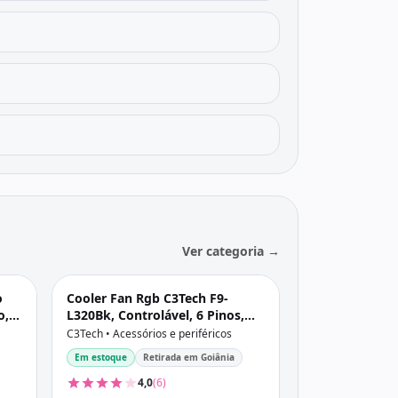
Ver categoria →
o
Cooler Fan Rgb C3Tech F9-
o,
L320Bk, Controlável, 6 Pinos,
Led, 120X120X25 Mm, Preto
C3Tech • Acessórios e periféricos
Em estoque
Retirada em Goiânia
4,0
(6)