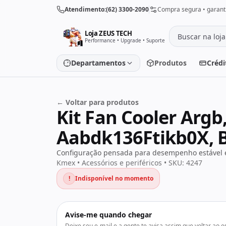
Pular para o conteúdo
Atendimento:
(62) 3300-2090
Compra segura • garanti
Loja ZEUS TECH
Performance • Upgrade • Suporte
Departamentos
Produtos
Crédi
← Voltar para produtos
Placa de vídeo
Processado
Kit Fan Cooler Arg
Placa-mãe
Memória
Aabdk136Ftikb0X, 
SSD/HD
Periféricos
Configuração pensada para desempenho estável e
Kmex • Acessórios e periféricos • SKU: 4247
!
Indisponível no momento
PC Gamer
Notebooks
Avise-me quando chegar
Monitores
Fontes
Deixe seu e-mail e a gente te avisa assim que voltar ao e