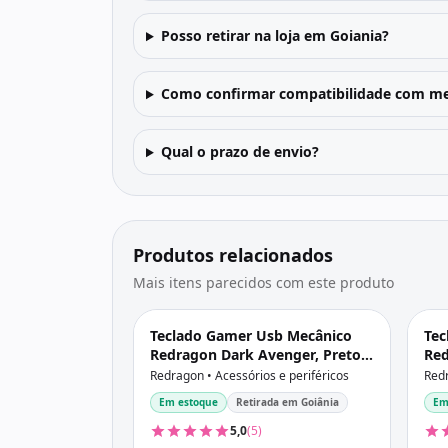
Posso retirar na loja em Goiania?
Como confirmar compatibilidade com me
Qual o prazo de envio?
Produtos relacionados
Mais itens parecidos com este produto
Teclado Gamer Usb Mecânico
Tec
Redragon Dark Avenger, Preto,
Red
Switch Outemu Blue, Rgb,
Swi
Redragon • Acessórios e periféricos
Redr
Abnt2, K568Rgb-2 V2 Pt-Blue
Usb
Em estoque
Retirada em Goiânia
Em
5,0
(5)