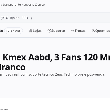
a transparente • suporte técnico
to
Lojas
Suporte
Trocas
Quem s
FGTS • INSS
r
b, Kmex Aabd, 3 Fans 120 
Branco
m uso real, com suporte técnico Zeus Tech no pré e pós-venda.
stoque.