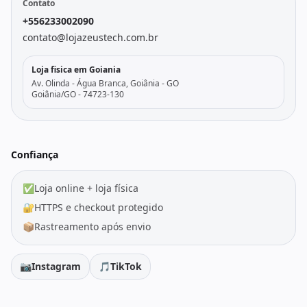
Contato
+556233002090
contato@lojazeustech.com.br
Loja fisica em Goiania
Av. Olinda - Água Branca, Goiânia - GO
Goiânia/GO - 74723-130
Confiança
✅
Loja online + loja física
🔐
HTTPS e checkout protegido
📦
Rastreamento após envio
📷
Instagram
🎵
TikTok