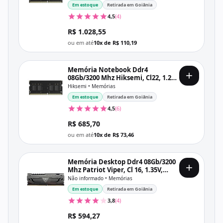
Em estoque
Retirada em Goiânia
4,5
(4)
R$ 1.028,55
ou em até
10x de R$ 110,19
Memória Notebook Ddr4
08Gb/3200 Mhz Hiksemi, Cl22, 1.2V,
Hsc408S32Z1, Preta
Hiksemi • Memórias
Em estoque
Retirada em Goiânia
4,5
(6)
R$ 685,70
ou em até
10x de R$ 73,46
Memória Desktop Ddr4 08Gb/3200
Mhz Patriot Viper, Cl 16, 1.35V,
Pvs48G320C6, Preta
Não informado • Memórias
Em estoque
Retirada em Goiânia
3,8
(4)
R$ 594,27