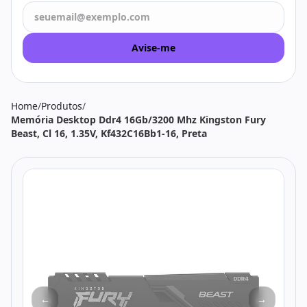
Todos os produtos
Seleções
Crédito
Atendimento
Avise-me
Home
/
Produtos
/
Memória Desktop Ddr4 16Gb/3200 Mhz Kingston Fury
Beast, Cl 16, 1.35V, Kf432C16Bb1-16, Preta
←
→