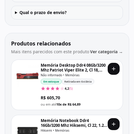
Qual o prazo de envio?
Produtos relacionados
Mais itens parecidos com este produto
Ver categoria →
Memória Desktop Ddr4 08Gb/3200
Mhz Patriot Viper Elite 2, Cl 18,
1.35V, Pve248G320C8, Vermelha e
Não informado • Memórias
Preta
Em estoque
Retirada em Goiânia
4,2
(5)
R$ 605,70
ou em até
10x de R$ 64,89
Memória Notebook Ddr4
16Gb/3200 Mhz Hiksemi, Cl 22, 1.2V,
Hsc416S32Z1, Preta
Hiksemi • Memórias