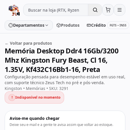
Pular para o conteúdo
Departamentos
Produtos
Crédito
FGTS • INSS
← Voltar para produtos
Memória Desktop Ddr4 16Gb/3200
Placa de vídeo
Processador
Mhz Kingston Fury Beast, Cl 16,
Placa-mãe
Memória
1.35V, Kf432C16Bb1-16, Preta
Configuração pensada para desempenho estável em uso real,
SSD/HD
Periféricos
com suporte técnico Zeus Tech no pré e pós-venda.
Kingston • Memórias • SKU: 3291
!
Indisponível no momento
PC Gamer
Notebooks
Monitores
Fontes
Avise-me quando chegar
Deixe seu e-mail e a gente te avisa assim que voltar ao estoque.