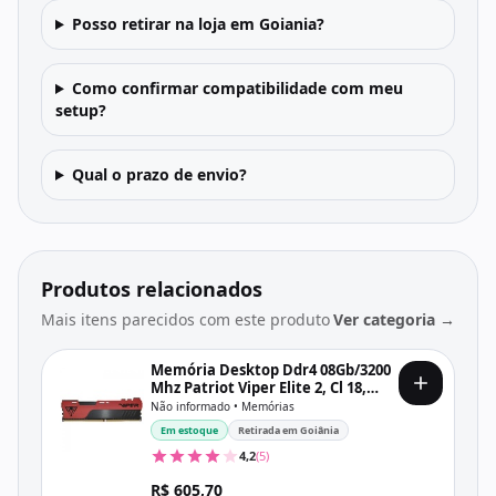
Posso retirar na loja em Goiania?
Como confirmar compatibilidade com meu
setup?
Qual o prazo de envio?
Produtos relacionados
Mais itens parecidos com este produto
Ver categoria →
Memória Desktop Ddr4 08Gb/3200
Mhz Patriot Viper Elite 2, Cl 18,
1.35V, Pve248G320C8, Vermelha e
Não informado • Memórias
Preta
Em estoque
Retirada em Goiânia
4,2
(5)
R$ 605,70