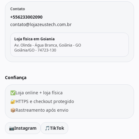
Contato
+556233002090
contato@lojazeustech.com.br
Loja fisica em Goiania
Av. Olinda - Água Branca, Goiânia - GO
Goiânia/GO - 74723-130
Confiança
✅
Loja online + loja física
🔐
HTTPS e checkout protegido
📦
Rastreamento após envio
📷
Instagram
🎵
TikTok