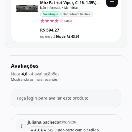
Mhz Patriot Viper, Cl 16, 1.35V,
Pvs48G320C6, Preta
Não informado • Memórias
Em estoque
Retirada em Goiânia
3,8
(4)
R$ 594,27
ou em até
10x de R$ 63,66
Avaliações
Nota
4,8
4 avaliaçãoões
•
Mostrando as mais recentes
Faça login para avaliar este produto.
juliana.pacheco
03/05/2026
J
★
★
★
★
★
5/5
Tudo certo com o pedido