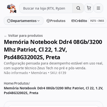
Pular para o conteúdo
Departamentos
Produtos
Crédito
FGTS • INSS
← Voltar para produtos
Memória Notebook Ddr4 08Gb/3200
Placa de vídeo
Processador
Mhz Patriot, Cl 22, 1.2V,
Placa-mãe
Memória
Psd48G32002S, Preta
Configuração pensada para desempenho estável em uso real,
SSD/HD
Periféricos
com suporte técnico Zeus Tech no pré e pós-venda.
Não informado • Memórias • SKU: 6139
Home
/
Produtos
/
PC Gamer
Notebooks
Memória Notebook Ddr4 08Gb/3200 Mhz Patriot, Cl 22, 1.2V,
Psd48G32002S, Preta
Monitores
Fontes