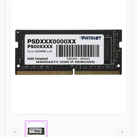
Todos os produtos
Seleções
Crédito
Atendimento
‹
›