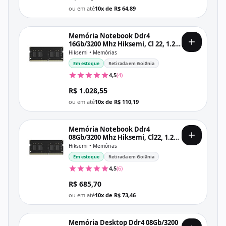
ou em até
10x de R$ 64,89
Memória Notebook Ddr4
16Gb/3200 Mhz Hiksemi, Cl 22, 1.2V,
Hsc416S32Z1, Preta
Hiksemi • Memórias
Em estoque
Retirada em Goiânia
4,5
(4)
R$ 1.028,55
ou em até
10x de R$ 110,19
Memória Notebook Ddr4
08Gb/3200 Mhz Hiksemi, Cl22, 1.2V,
Hsc408S32Z1, Preta
Hiksemi • Memórias
Em estoque
Retirada em Goiânia
4,5
(6)
R$ 685,70
ou em até
10x de R$ 73,46
Memória Desktop Ddr4 08Gb/3200