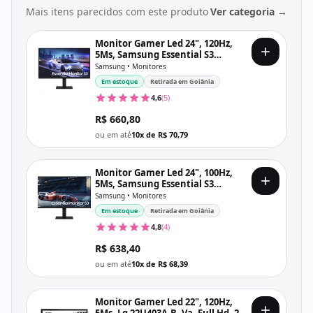
Mais itens parecidos com este produto
Ver categoria →
Monitor Gamer Led 24", 120Hz,
5Ms, Samsung Essential S3
Ls24F320Galmzd, Ips, Fhd, 2x Hdmi,
Samsung • Monitores
Vesa, Preto
Em estoque
Retirada em Goiânia
4,6
(5)
R$ 660,80
ou em até
10x de R$ 70,79
Monitor Gamer Led 24", 100Hz,
5Ms, Samsung Essential S3
Ls24D300Galmzd, Ips, Fhd, Hdmi,
Samsung • Monitores
Vga, Vesa, Preto
Em estoque
Retirada em Goiânia
4,8
(4)
R$ 638,40
ou em até
10x de R$ 68,39
Monitor Gamer Led 22", 120Hz,