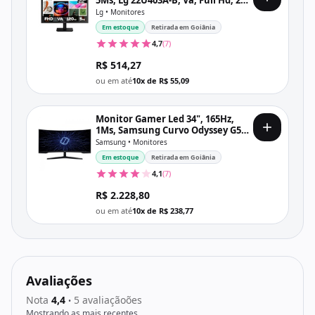
5Ms, Lg 22U403A-B, Va, Full Hd, 2x
Hdmi, Vesa, Preto
Lg • Monitores
Em estoque
Retirada em Goiânia
4,7
(7)
R$ 514,27
ou em até
10x de R$ 55,09
Monitor Gamer Led 34", 165Hz,
1Ms, Samsung Curvo Odyssey G5
Lc34G55Twwlmzd, Va, Uw, Qhd,
Samsung • Monitores
Dp, Hdmi, Vesa, Preto
Em estoque
Retirada em Goiânia
4,1
(7)
R$ 2.228,80
ou em até
10x de R$ 238,77
Avaliações
Nota
4,4
5 avaliaçãoões
•
Mostrando as mais recentes