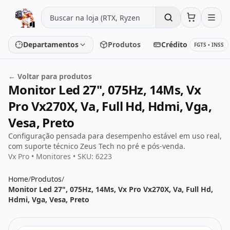
Pular para o conteúdo
Departamentos
Produtos
Crédito
FGTS • INSS
← Voltar para produtos
Monitor Led 27", 075Hz, 14Ms, Vx
Placa de vídeo
Processador
Pro Vx270X, Va, Full Hd, Hdmi, Vga,
Placa-mãe
Memória
Vesa, Preto
Configuração pensada para desempenho estável em uso real,
SSD/HD
Periféricos
com suporte técnico Zeus Tech no pré e pós-venda.
Vx Pro • Monitores • SKU: 6223
Home
/
Produtos
/
PC Gamer
Notebooks
Monitor Led 27", 075Hz, 14Ms, Vx Pro Vx270X, Va, Full Hd,
Hdmi, Vga, Vesa, Preto
Monitores
Fontes