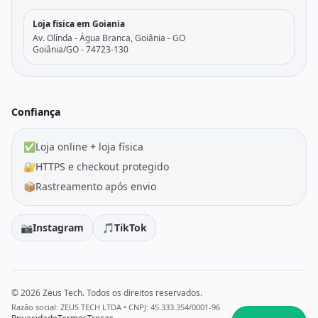
Loja fisica em Goiania
Av. Olinda - Água Branca, Goiânia - GO
Goiânia/GO - 74723-130
Confiança
✅
Loja online + loja física
🔐
HTTPS e checkout protegido
📦
Rastreamento após envio
📷
Instagram
🎵
TikTok
© 2026 Zeus Tech. Todos os direitos reservados.
Razão social: ZEUS TECH LTDA • CNPJ: 45.333.354/0001-96