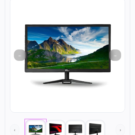
Todos os produtos
Seleções
Crédito
Atendimento
←
→
‹
›