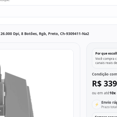
26.000 Dpi, 8 Botões, Rgb, Preto, Ch-9309411-Na2
Por que escol
Você compra co
canais reais d
Condição com
R$ 339
ou em até
10x 
Envio rá
⚡
Prazo tota