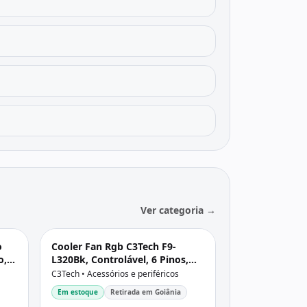
Ver categoria →
o
Cooler Fan Rgb C3Tech F9-
o,
L320Bk, Controlável, 6 Pinos,
Led, 120X120X25 Mm, Preto
C3Tech • Acessórios e periféricos
Em estoque
Retirada em Goiânia