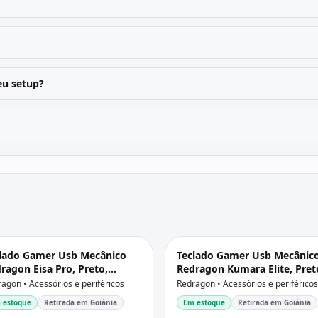
u setup?
lado Gamer Usb Mecânico
Teclado Gamer Usb Mecânic
ragon Eisa Pro, Preto,
Redragon Kumara Elite, Pret
tch Mambo, Rgb, Wi-fi, Bt,
Switch Brown, Rgb, Wi-fi, Bt,
agon • Acessórios e periféricos
Redragon • Acessórios e periféricos
-C, Abnt2, K686-Rgb-Pro
Usb-C, Abnt2, K552-Krs
 estoque
Retirada em Goiânia
Em estoque
Retirada em Goiânia