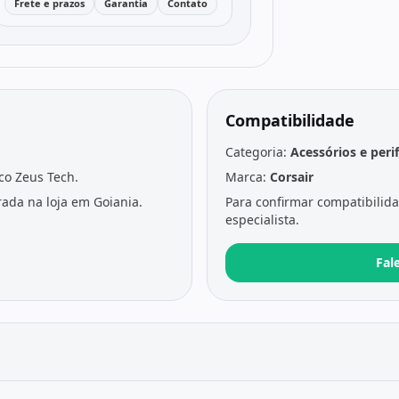
Frete e prazos
Garantia
Contato
Compatibilidade
Categoria:
Acessórios e peri
ico Zeus Tech.
Marca:
Corsair
ada na loja em Goiania.
Para confirmar compatibilid
especialista.
Fal