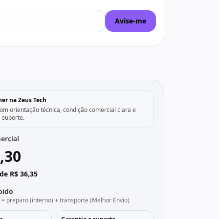
Avise-me
her na Zeus Tech
m orientação técnica, condição comercial clara e
e suporte.
ercial
,30
de R$ 36,35
pido
l = preparo (interno) + transporte (Melhor Envio)