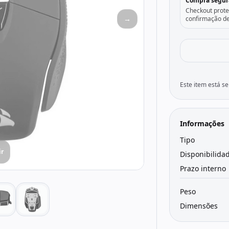
Compra segur
Checkout prote
→
confirmação de
Este item está 
Informações
Tipo
ir
Disponibilida
Prazo interno
Peso
Dimensões