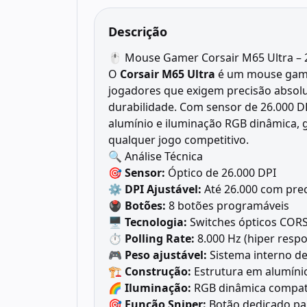
Descrição
🖱️ Mouse Gamer Corsair M65 Ultra – 2
O
Corsair M65 Ultra
é um mouse gamer
jogadores que exigem precisão absolut
durabilidade. Com sensor de 26.000 DP
alumínio e iluminação RGB dinâmica,
qualquer jogo competitivo.
🔍 Análise Técnica
🎯
Sensor:
Óptico de 26.000 DPI
⚙️
DPI Ajustável:
Até 26.000 com pre
🖲️
Botões:
8 botões programáveis
🖥️
Tecnologia:
Switches ópticos COR
⏱️
Polling Rate:
8.000 Hz (hiper respo
🎮
Peso ajustável:
Sistema interno d
🏗️
Construção:
Estrutura em alumíni
🌈
Iluminação:
RGB dinâmica compat
🎯
Função Sniper:
Botão dedicado pa