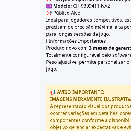
🆔
Modelo:
CH-9309411-NA2
🎯 Público-Alvo
Ideal para jogadores competitivos, es
precisam de precisão máxima, alta p
para longas sessões de jogo.
ℹ️ Informações Importantes
Produto novo com
3 meses de garant
Totalmente configurável pelo softwar
Peso ajustável permite personalizar o 
jogo.
📢 AVISO IMPORTANTE:
IMAGENS MERAMENTE ILUSTRATIV
A representação visual dos produtos
ocorrer variações em detalhes, core
componentes conforme a disponibil
objetivo gerenciar expectativas e ev