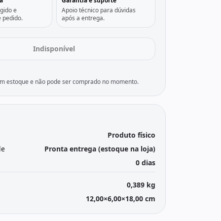
a
Garantia e suporte
gido e
Apoio técnico para dúvidas
 pedido.
após a entrega.
Indisponível
sem estoque e não pode ser comprado no momento.
Produto físico
de
Pronta entrega (estoque na loja)
0 dias
0,389 kg
12,00×6,00×18,00 cm