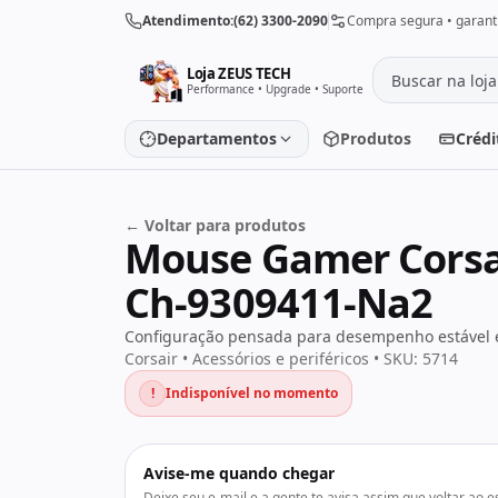
Pular para o conteúdo
Atendimento:
(62) 3300-2090
Compra segura • garanti
Loja ZEUS TECH
Performance • Upgrade • Suporte
Departamentos
Produtos
Crédi
← Voltar para produtos
Placa de vídeo
Processado
Mouse Gamer Corsair
Placa-mãe
Memória
Ch-9309411-Na2
SSD/HD
Periféricos
Configuração pensada para desempenho estável e
Corsair • Acessórios e periféricos • SKU: 5714
!
Indisponível no momento
PC Gamer
Notebooks
Avise-me quando chegar
Monitores
Fontes
Deixe seu e-mail e a gente te avisa assim que voltar ao e