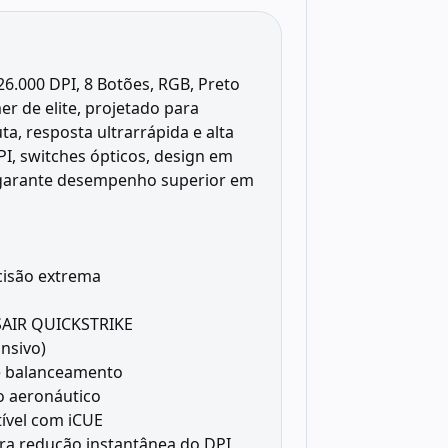
6.000 DPI, 8 Botões, RGB, Preto
 de elite, projetado para
a, resposta ultrarrápida e alta
I, switches ópticos, design em
 garante desempenho superior em
cisão extrema
SAIR QUICKSTRIKE
nsivo)
e balanceamento
o aeronáutico
ível com iCUE
ra redução instantânea do DPI