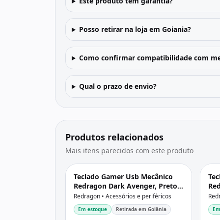
Este produto tem garantia?
Posso retirar na loja em Goiania?
Como confirmar compatibilidade com me
Qual o prazo de envio?
Produtos relacionados
Mais itens parecidos com este produto
Teclado Gamer Usb Mecânico
Tec
Redragon Dark Avenger, Preto,
Red
Switch Outemu Blue, Rgb,
Swi
Redragon • Acessórios e periféricos
Redr
Abnt2, K568Rgb-2 V2 Pt-Blue
Usb
Em estoque
Retirada em Goiânia
Em