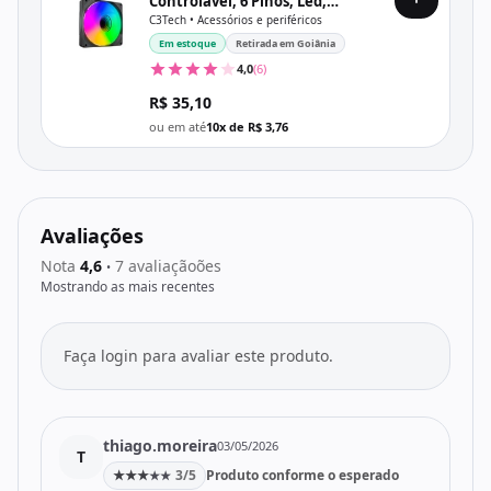
Controlável, 6 Pinos, Led,
120X120X25 Mm, Preto
C3Tech • Acessórios e periféricos
Em estoque
Retirada em Goiânia
4,0
(6)
R$ 35,10
ou em até
10x de R$ 3,76
Avaliações
Nota
4,6
7 avaliaçãoões
•
Mostrando as mais recentes
Faça login para avaliar este produto.
thiago.moreira
03/05/2026
T
★
★
★
3/5
Produto conforme o esperado
★
★