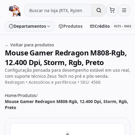
Pular para o conteúdo
Departamentos
Produtos
Crédito
FGTS • INSS
← Voltar para produtos
Mouse Gamer Redragon M808-Rgb,
Placa de vídeo
Processador
12.400 Dpi, Storm, Rgb, Preto
Placa-mãe
Memória
Configuração pensada para desempenho estável em uso real,
com suporte técnico Zeus Tech no pré e pós-venda.
Redragon • Acessórios e periféricos • SKU: 4566
SSD/HD
Periféricos
Home
/
Produtos
/
Mouse Gamer Redragon M808-Rgb, 12.400 Dpi, Storm, Rgb,
PC Gamer
Notebooks
Preto
Monitores
Fontes