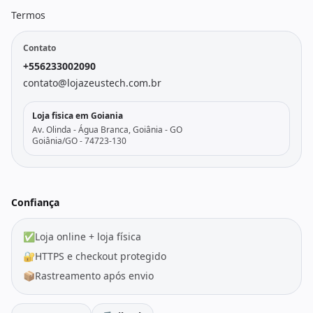
Termos
Contato
+556233002090
contato@lojazeustech.com.br
Loja fisica em Goiania
Av. Olinda - Água Branca, Goiânia - GO
Goiânia/GO - 74723-130
Confiança
✅
Loja online + loja física
🔐
HTTPS e checkout protegido
📦
Rastreamento após envio