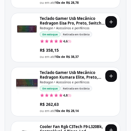
ou em até
10x de R$ 28,78
Teclado Gamer Usb Mecânico
Redragon Eisa Pro, Preto, Switch
Mambo, Rgb, Wi-fi, Bt, Usb-C,
Redragon • Acessórios e periféricos
Abnt2, K686-Rgb-Pro
Em estoque
Retirada em Goiânia
4,6
(5)
R$ 358,15
ou em até
10x de R$ 38,37
Teclado Gamer Usb Mecânico
Redragon Kumara Elite, Preto,
Switch Brown, Rgb, Wi-fi, Bt, Usb-
Redragon • Acessórios e periféricos
C, Abnt2, K552-Krs
Em estoque
Retirada em Goiânia
4,8
(5)
R$ 262,63
ou em até
10x de R$ 28,14
Cooler Fan Rgb C3Tech F9-L320Bk,