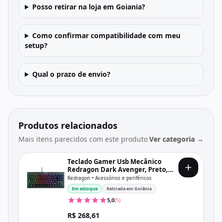
Posso retirar na loja em Goiania?
Como confirmar compatibilidade com meu
setup?
Qual o prazo de envio?
Produtos relacionados
Mais itens parecidos com este produto
Ver categoria →
Teclado Gamer Usb Mecânico
Redragon Dark Avenger, Preto,
Switch Outemu Blue, Rgb, Abnt2,
Redragon • Acessórios e periféricos
K568Rgb-2 V2 Pt-Blue
Em estoque
Retirada em Goiânia
5,0
(5)
R$ 268,61