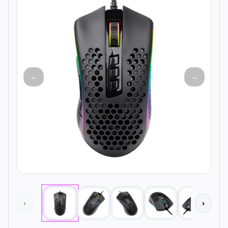
Todos os produtos
Seleções
Crédito
Atendimento
←
→
‹
›