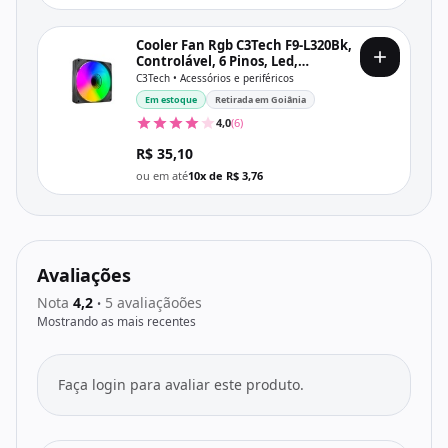
Cooler Fan Rgb C3Tech F9-L320Bk,
Controlável, 6 Pinos, Led,
120X120X25 Mm, Preto
C3Tech • Acessórios e periféricos
Em estoque
Retirada em Goiânia
4,0
(6)
R$ 35,10
ou em até
10x de R$ 3,76
Avaliações
Nota
4,2
5 avaliaçãoões
•
Mostrando as mais recentes
Faça login para avaliar este produto.