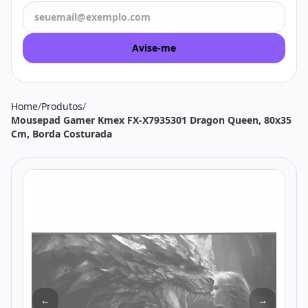
Todos os produtos
Seleções
Crédito
Atendimento
Avise-me
Home
/
Produtos
/
Mousepad Gamer Kmex FX-X7935301 Dragon Queen, 80x35
Cm, Borda Costurada
←
→