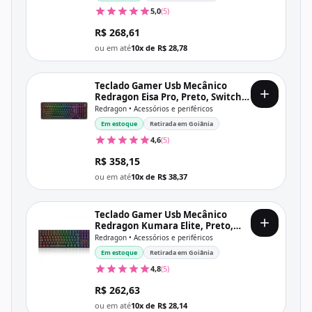
5,0
(5)
R$ 268,61
ou em até
10x de R$ 28,78
Teclado Gamer Usb Mecânico
Redragon Eisa Pro, Preto, Switch
Mambo, Rgb, Wi-fi, Bt, Usb-C,
Redragon • Acessórios e periféricos
Abnt2, K686-Rgb-Pro
Em estoque
Retirada em Goiânia
4,6
(5)
R$ 358,15
ou em até
10x de R$ 38,37
Teclado Gamer Usb Mecânico
Redragon Kumara Elite, Preto,
Switch Brown, Rgb, Wi-fi, Bt, Usb-
Redragon • Acessórios e periféricos
C, Abnt2, K552-Krs
Em estoque
Retirada em Goiânia
4,8
(5)
R$ 262,63
ou em até
10x de R$ 28,14