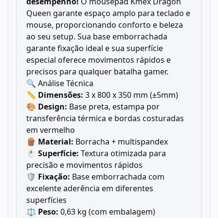
desempenho!
O mousepad Kmex Dragon
Queen garante espaço amplo para teclado e
mouse, proporcionando conforto e beleza
ao seu setup. Sua base emborrachada
garante fixação ideal e sua superfície
especial oferece movimentos rápidos e
precisos para qualquer batalha gamer.
🔍 Análise Técnica
📏
Dimensões:
3 x 800 x 350 mm (±5mm)
🎨
Design:
Base preta, estampa por
transferência térmica e bordas costuradas
em vermelho
🪵
Material:
Borracha + multispandex
🖱️
Superfície:
Textura otimizada para
precisão e movimentos rápidos
🛡️
Fixação:
Base emborrachada com
excelente aderência em diferentes
superfícies
⚖️
Peso:
0,63 kg (com embalagem)