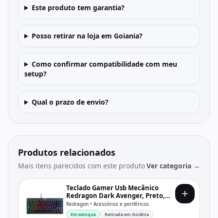
Este produto tem garantia?
Posso retirar na loja em Goiania?
Como confirmar compatibilidade com meu
setup?
Qual o prazo de envio?
Produtos relacionados
Mais itens parecidos com este produto
Ver categoria →
Teclado Gamer Usb Mecânico
Redragon Dark Avenger, Preto,
Switch Outemu Blue, Rgb, Abnt2,
Redragon • Acessórios e periféricos
K568Rgb-2 V2 Pt-Blue
Em estoque
Retirada em Goiânia