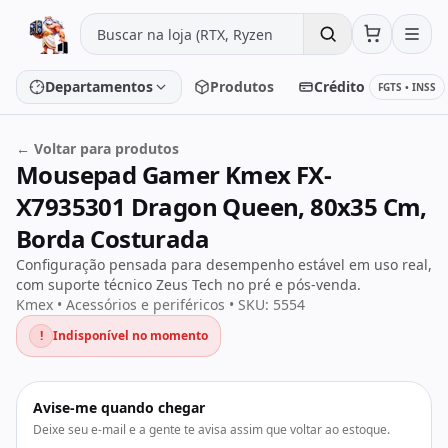
Pular para o conteúdo
Departamentos
Produtos
Crédito
FGTS • INSS
← Voltar para produtos
Mousepad Gamer Kmex FX-
Placa de vídeo
Processador
X7935301 Dragon Queen, 80x35 Cm,
Placa-mãe
Memória
Borda Costurada
Configuração pensada para desempenho estável em uso real,
SSD/HD
Periféricos
com suporte técnico Zeus Tech no pré e pós-venda.
Kmex • Acessórios e periféricos • SKU: 5554
!
Indisponível no momento
PC Gamer
Notebooks
Monitores
Fontes
Avise-me quando chegar
Deixe seu e-mail e a gente te avisa assim que voltar ao estoque.