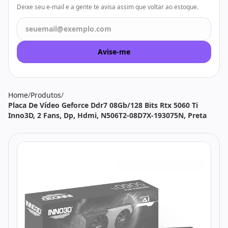
Todos os produtos
Seleções
Deixe seu e-mail e a gente te avisa assim que voltar ao estoque.
Crédito
Atendimento
Avise-me
Home
/
Produtos
/
Placa De Vídeo Geforce Ddr7 08Gb/128 Bits Rtx 5060 Ti
Inno3D, 2 Fans, Dp, Hdmi, N506T2-08D7X-193075N, Preta