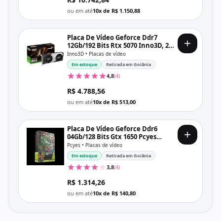
ou em até
10x de R$ 1.150,88
Placa De Vídeo Geforce Ddr7
12Gb/192 Bits Rtx 5070 Inno3D, 2
Fans, Dp, Hdmi, N50702-12D7-
Inno3D • Placas de vídeo
195064N, Preta
Em estoque
Retirada em Goiânia
4,8
(4)
R$ 4.788,56
ou em até
10x de R$ 513,00
Placa De Vídeo Geforce Ddr6
04Gb/128 Bits Gtx 1650 Pcyes
Graffiti, 2 Fans, Dp, Hdmi, Dvi,
Pcyes • Placas de vídeo
Pa1650412820Dr6
Em estoque
Retirada em Goiânia
3,8
(4)
R$ 1.314,26
ou em até
10x de R$ 140,80