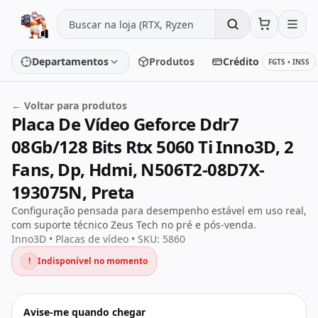
Pular para o conteúdo
Departamentos
Produtos
Crédito
FGTS • INSS
← Voltar para produtos
Placa De Vídeo Geforce Ddr7
Placa de vídeo
Processador
08Gb/128 Bits Rtx 5060 Ti Inno3D, 2
Placa-mãe
Memória
Fans, Dp, Hdmi, N506T2-08D7X-
193075N, Preta
SSD/HD
Periféricos
Configuração pensada para desempenho estável em uso real,
com suporte técnico Zeus Tech no pré e pós-venda.
Inno3D • Placas de vídeo • SKU: 5860
PC Gamer
Notebooks
!
Indisponível no momento
Monitores
Fontes
Avise-me quando chegar