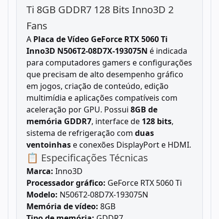
Ti 8GB GDDR7 128 Bits Inno3D 2
Fans
A
Placa de Vídeo GeForce RTX 5060 Ti
Inno3D N506T2-08D7X-193075N
é indicada
para computadores gamers e configurações
que precisam de alto desempenho gráfico
em jogos, criação de conteúdo, edição
multimídia e aplicações compatíveis com
aceleração por GPU. Possui
8GB de
memória GDDR7
, interface de
128 bits
,
sistema de refrigeração com
duas
ventoinhas
e conexões DisplayPort e HDMI.
📋 Especificações Técnicas
Marca:
Inno3D
Processador gráfico:
GeForce RTX 5060 Ti
Modelo:
N506T2-08D7X-193075N
Memória de vídeo:
8GB
Tipo de memória:
GDDR7