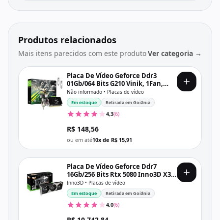
Produtos relacionados
Mais itens parecidos com este produto
Ver categoria →
Placa De Vídeo Geforce Ddr3
01Gb/064 Bits G210 Vinik, 1Fan,
Hdmi, Dvi, Vga, Gpuvk2101Gblp,
Não informado • Placas de vídeo
Low Profile, Preta
Em estoque
Retirada em Goiânia
4,3
(6)
R$ 148,56
ou em até
10x de R$ 15,91
Placa De Vídeo Geforce Ddr7
16Gb/256 Bits Rtx 5080 Inno3D X3,
3 Fans, Dp, Hdmi, N50803-16D7-
Inno3D • Placas de vídeo
176068N
Em estoque
Retirada em Goiânia
4,0
(6)
R$ 10.742,84