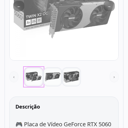
←
→
‹
›
Descrição
🎮 Placa de Vídeo GeForce RTX 5060