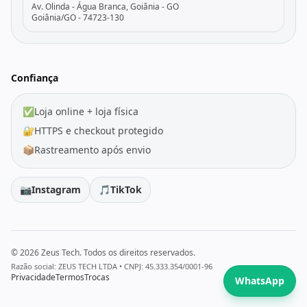
Av. Olinda - Água Branca, Goiânia - GO
Goiânia/GO - 74723-130
Confiança
✅
Loja online + loja física
🔐
HTTPS e checkout protegido
📦
Rastreamento após envio
📷
Instagram
🎵
TikTok
© 2026 Zeus Tech. Todos os direitos reservados.
Razão social: ZEUS TECH LTDA • CNPJ: 45.333.354/0001-96
Privacidade
Termos
Trocas
WhatsApp