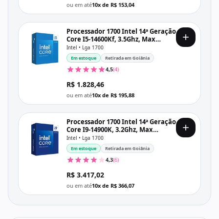
ou em até
10x de R$ 153,04
Processador 1700 Intel 14ª Geração
Core I5-14600Kf, 3.5Ghz, Max
5.3Ghz, Cache 24Mb, Sem Vídeo,
Intel • Lga 1700
Bx8071514600Kf
Em estoque
Retirada em Goiânia
4,5
(4)
R$ 1.828,46
ou em até
10x de R$ 195,88
Processador 1700 Intel 14ª Geração
Core I9-14900K, 3.2Ghz, Max
6.0Ghz, Cache 36Mb, Com Vídeo,
Intel • Lga 1700
Bx8071514900K
Em estoque
Retirada em Goiânia
4,3
(6)
R$ 3.417,02
ou em até
10x de R$ 366,07