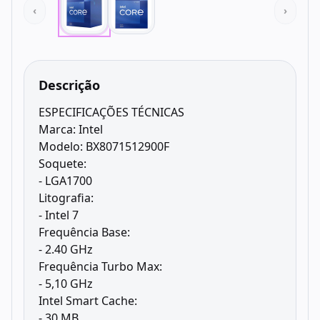
‹
›
Descrição
ESPECIFICAÇÕES TÉCNICAS
Marca: Intel
Modelo: BX8071512900F
Soquete:
- LGA1700
Litografia:
- Intel 7
Frequência Base:
- 2.40 GHz
Frequência Turbo Max:
- 5,10 GHz
Intel Smart Cache:
- 30 MB