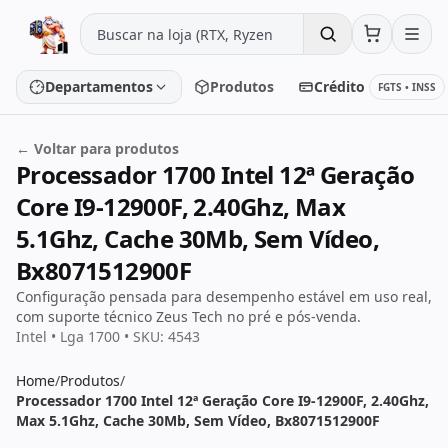
Pular para o conteúdo
Departamentos
Produtos
Crédito
FGTS • INSS
← Voltar para produtos
Processador 1700 Intel 12ª Geração
Placa de vídeo
Processador
Core I9-12900F, 2.40Ghz, Max
Placa-mãe
Memória
5.1Ghz, Cache 30Mb, Sem Vídeo,
Bx8071512900F
SSD/HD
Periféricos
Configuração pensada para desempenho estável em uso real,
com suporte técnico Zeus Tech no pré e pós-venda.
Intel • Lga 1700 • SKU: 4543
PC Gamer
Notebooks
Home
/
Produtos
/
Processador 1700 Intel 12ª Geração Core I9-12900F, 2.40Ghz,
Monitores
Fontes
Max 5.1Ghz, Cache 30Mb, Sem Vídeo, Bx8071512900F