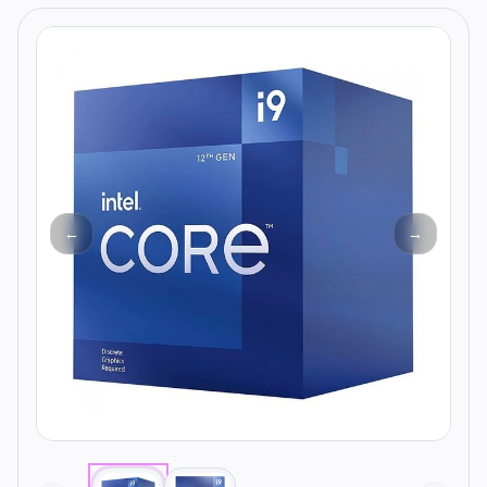
Todos os produtos
Seleções
Crédito
Atendimento
←
→