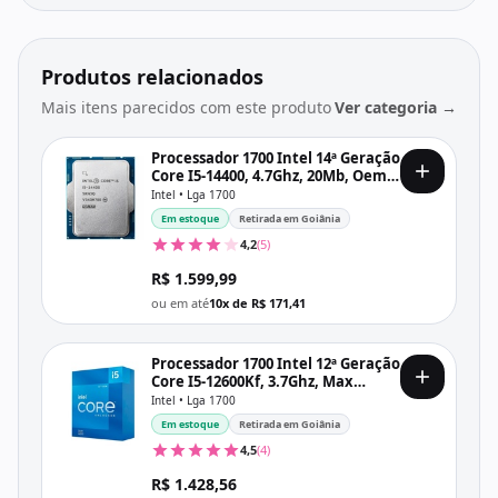
Produtos relacionados
Mais itens parecidos com este produto
Ver categoria →
Processador 1700 Intel 14ª Geração
Core I5-14400, 4.7Ghz, 20Mb, Oem,
Sem Cooler
Intel • Lga 1700
Em estoque
Retirada em Goiânia
4,2
(5)
R$ 1.599,99
ou em até
10x de R$ 171,41
Processador 1700 Intel 12ª Geração
Core I5-12600Kf, 3.7Ghz, Max
4.9Ghz, Cache 20Mb, Sem Vídeo,
Intel • Lga 1700
Bx8071512600Kf
Em estoque
Retirada em Goiânia
4,5
(4)
R$ 1.428,56