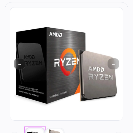
Todos os produtos
Seleções
Crédito
Atendimento
←
→