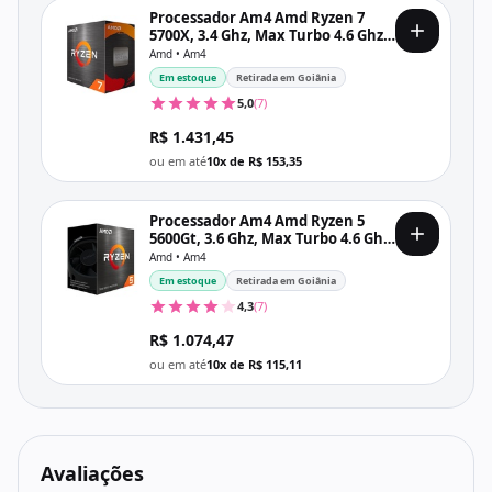
Processador Am4 Amd Ryzen 7
5700X, 3.4 Ghz, Max Turbo 4.6 Ghz,
032 Mb Cache, Sem Vídeo
Amd • Am4
Integrado, Sem Cooler
Em estoque
Retirada em Goiânia
5,0
(7)
R$ 1.431,45
ou em até
10x de R$ 153,35
Processador Am4 Amd Ryzen 5
5600Gt, 3.6 Ghz, Max Turbo 4.6 Ghz,
019 Mb Cache, Com Vídeo
Amd • Am4
Integrado, Com Cooler
Em estoque
Retirada em Goiânia
4,3
(7)
R$ 1.074,47
ou em até
10x de R$ 115,11
Avaliações