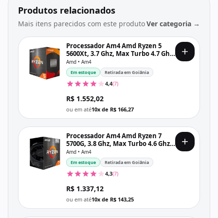
Produtos relacionados
Mais itens parecidos com este produto
Ver categoria →
Processador Am4 Amd Ryzen 5
5600Xt, 3.7 Ghz, Max Turbo 4.7 Ghz,
035 Mb Cache, Sem Vídeo
Amd • Am4
Integrado, Com Cooler
Em estoque
Retirada em Goiânia
4,4
(7)
R$ 1.552,02
ou em até
10x de R$ 166,27
Processador Am4 Amd Ryzen 7
5700G, 3.8 Ghz, Max Turbo 4.6 Ghz,
016 Mb Cache, Com Vídeo
Amd • Am4
Integrado, Com Cooler
Em estoque
Retirada em Goiânia
4,3
(7)
R$ 1.337,12
ou em até
10x de R$ 143,25