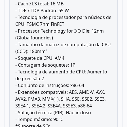
- Cachê L3 total: 16 MB
- TDP / TDP Padrão: 65 W
- Tecnologia de processador para núcleos de
CPU: TSMC 7nm FinFET
- Processor Technology for I/O Die: 12nm
(Globalfoundries)
- Tamanho da matriz de computação da CPU
(CCD): 180mm²
- Soquete da CPU: AM4
- Contagem de soquetes: 1P
- Tecnologia de aumento de CPU: Aumento
de precisão 2
- Conjunto de instruções: x86-64
- Extensões compatíveis: AES, AMD-V, AVX,
AVX2, FMA3, MMX(+), SHA, SSE, SSE2, SSE3,
SSE4.1, SSE4.2, SSE4A, SSSE3, x86-64
- Solução térmica (PIB): Não incluso
- Tempo máximo: 90°C
*Suporte de SO: