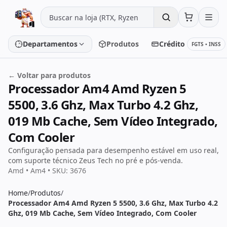
Pular para o conteúdo
Departamentos
Produtos
Crédito
FGTS • INSS
← Voltar para produtos
Processador Am4 Amd Ryzen 5
Placa de vídeo
Processador
5500, 3.6 Ghz, Max Turbo 4.2 Ghz,
Placa-mãe
Memória
019 Mb Cache, Sem Vídeo Integrado,
Com Cooler
SSD/HD
Periféricos
Configuração pensada para desempenho estável em uso real,
com suporte técnico Zeus Tech no pré e pós-venda.
Amd • Am4 • SKU: 3676
PC Gamer
Notebooks
Home
/
Produtos
/
Processador Am4 Amd Ryzen 5 5500, 3.6 Ghz, Max Turbo 4.2
Monitores
Fontes
Ghz, 019 Mb Cache, Sem Vídeo Integrado, Com Cooler