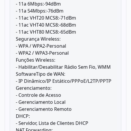
- 11a 6Mbps:-94dBm
- 11a 54Mbps:-76dBm
- 11ac VHT20 MCS8:-71dBm
- 11ac VHT40 MCS8:-68dBm
- 11ac VHT80 MCS8:-65dBm
Segurança Wireless:
- WPA / WPA2-Personal
- WPA2 / WPA3-Personal
Funções Wireless:
- Habilitar/Desabilitar Rádio Sem Fio, WMM
SoftwareTipo de WAN:
- IP Dinâmico/IP Estático/PPPoE/L2TP/PPTP
Gerenciamento:
- Controle de Acesso
- Gerenciamento Local
- Gerenciamento Remoto
DHCP:
- Servidor, Lista de Clientes DHCP
NAT Forwarding: