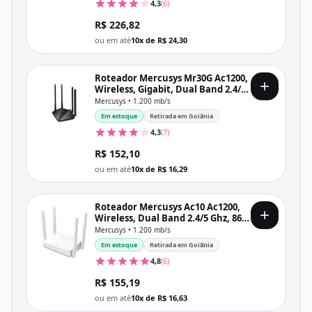
4,3
(6)
R$ 226,82
ou em até
10x de R$ 24,30
Roteador Mercusys Mr30G Ac1200,
Wireless, Gigabit, Dual Band 2.4/5
Ghz, 1.167 Mb/S, 4 Antenas
Mercusys • 1.200 mb/s
Em estoque
Retirada em Goiânia
4,3
(7)
R$ 152,10
ou em até
10x de R$ 16,29
Roteador Mercusys Ac10 Ac1200,
Wireless, Dual Band 2.4/5 Ghz, 867
Mb/S, 4 Antenas
Mercusys • 1.200 mb/s
Em estoque
Retirada em Goiânia
4,8
(6)
R$ 155,19
ou em até
10x de R$ 16,63