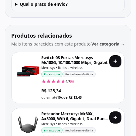
Qual o prazo de envio?
Produtos relacionados
Mais itens parecidos com este produto
Ver categoria →
Switch 08 Portas Mercusys
Ms108G, 10/100/1000 Mbps, Gigabit
Mercusys • Redes e wireless
Em estoque
Retirada em Goiânia
4,7
(6)
R$ 125,34
ou em até
10x de R$ 13,43
Roteador Mercusys Mr80X,
Ax3000, Wifi 6, Gigabit, Dual Band
2.4/5 Ghz, 2.976 Mb/S, 4 Antenas
Mercusys • Redes e wireless
Em estoque
Retirada em Goiânia