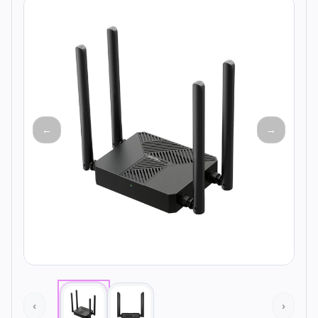
Todos os produtos
Seleções
Crédito
Atendimento
←
→
‹
›