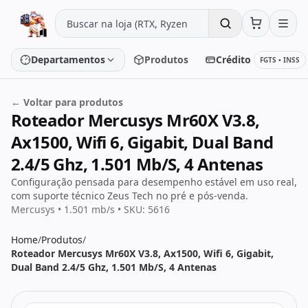
Pular para o conteúdo
Departamentos
Produtos
Crédito
FGTS • INSS
← Voltar para produtos
Roteador Mercusys Mr60X V3.8,
Placa de vídeo
Processador
Ax1500, Wifi 6, Gigabit, Dual Band
Placa-mãe
Memória
2.4/5 Ghz, 1.501 Mb/S, 4 Antenas
Configuração pensada para desempenho estável em uso real,
SSD/HD
Periféricos
com suporte técnico Zeus Tech no pré e pós-venda.
Mercusys • 1.501 mb/s • SKU: 5616
Home
/
Produtos
/
PC Gamer
Notebooks
Roteador Mercusys Mr60X V3.8, Ax1500, Wifi 6, Gigabit,
Dual Band 2.4/5 Ghz, 1.501 Mb/S, 4 Antenas
Monitores
Fontes