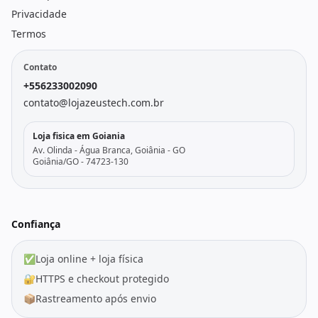
Privacidade
Termos
Contato
+556233002090
contato@lojazeustech.com.br
Loja fisica em Goiania
Av. Olinda - Água Branca, Goiânia - GO
Goiânia/GO - 74723-130
Confiança
✅
Loja online + loja física
🔐
HTTPS e checkout protegido
📦
Rastreamento após envio