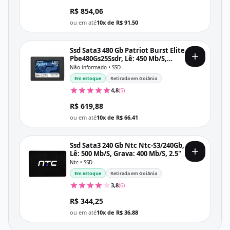
R$ 854,06
ou em até
10x de R$ 91,50
Ssd Sata3 480 Gb Patriot Burst Elite
Pbe480Gs25Ssdr, Lê: 450 Mb/S,
Grava: 320 Mb/S
Não informado • SSD
Em estoque
Retirada em Goiânia
4,8
(5)
R$ 619,88
ou em até
10x de R$ 66,41
Ssd Sata3 240 Gb Ntc Ntc-S3/240Gb,
Lê: 500 Mb/S, Grava: 400 Mb/S, 2.5"
Ntc • SSD
Em estoque
Retirada em Goiânia
3,8
(6)
R$ 344,25
ou em até
10x de R$ 36,88