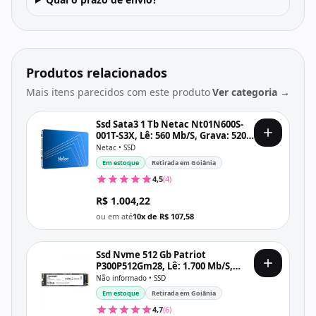
Produtos relacionados
Mais itens parecidos com este produto
Ver categoria →
Ssd Sata3 1 Tb Netac Nt01N600S-
001T-S3X, Lê: 560 Mb/S, Grava: 520
Mb/S
Netac • SSD
Em estoque
Retirada em Goiânia
4,5
(4)
R$ 1.004,22
ou em até
10x de R$ 107,58
Ssd Nvme 512 Gb Patriot
P300P512Gm28, Lê: 1.700 Mb/S,
Grava: 1.100 Mb/S
Não informado • SSD
Em estoque
Retirada em Goiânia
4,7
(6)