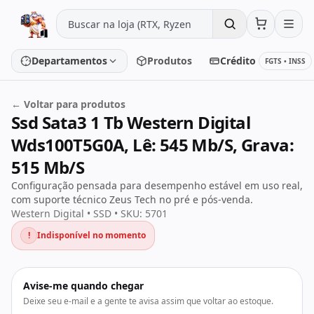
Pular para o conteúdo
Departamentos
Produtos
Crédito
FGTS • INSS
← Voltar para produtos
Ssd Sata3 1 Tb Western Digital
Placa de vídeo
Processador
Wds100T5G0A, Lê: 545 Mb/S, Grava:
Placa-mãe
Memória
515 Mb/S
Configuração pensada para desempenho estável em uso real,
SSD/HD
Periféricos
com suporte técnico Zeus Tech no pré e pós-venda.
Western Digital • SSD • SKU: 5701
!
Indisponível no momento
PC Gamer
Notebooks
Monitores
Fontes
Avise-me quando chegar
Deixe seu e-mail e a gente te avisa assim que voltar ao estoque.