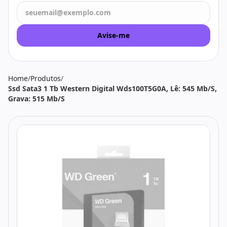
Todos os produtos
Seleções
Crédito
Atendimento
Avise-me
Home
/
Produtos
/
Ssd Sata3 1 Tb Western Digital Wds100T5G0A, Lê: 545 Mb/S,
Grava: 515 Mb/S