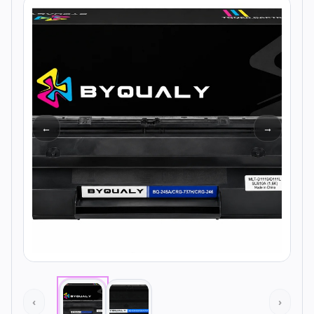
Todos os produtos
Seleções
Crédito
Atendimento
←
→
‹
›