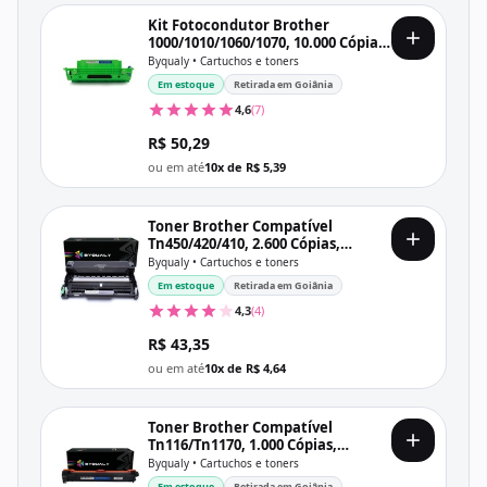
Kit Fotocondutor Brother
1000/1010/1060/1070, 10.000 Cópias,
Byqualy
Byqualy • Cartuchos e toners
Em estoque
Retirada em Goiânia
4,6
(7)
R$ 50,29
ou em até
10x de R$ 5,39
Toner Brother Compatível
Tn450/420/410, 2.600 Cópias,
Byqualy
Byqualy • Cartuchos e toners
Em estoque
Retirada em Goiânia
4,3
(4)
R$ 43,35
ou em até
10x de R$ 4,64
Toner Brother Compatível
Tn116/Tn1170, 1.000 Cópias,
Byqualy
Byqualy • Cartuchos e toners
Em estoque
Retirada em Goiânia