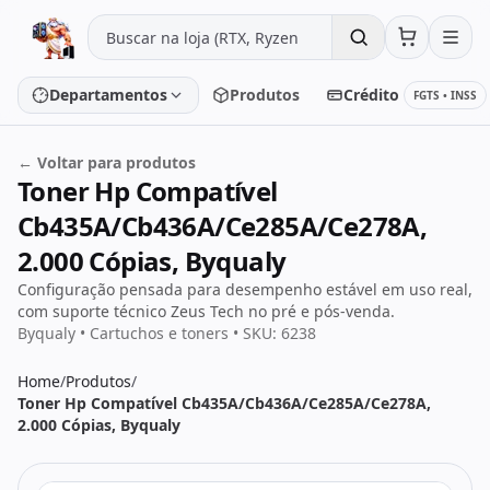
Pular para o conteúdo
Departamentos
Produtos
Crédito
FGTS • INSS
← Voltar para produtos
Toner Hp Compatível
Placa de vídeo
Processador
Cb435A/Cb436A/Ce285A/Ce278A,
Placa-mãe
Memória
2.000 Cópias, Byqualy
Configuração pensada para desempenho estável em uso real,
SSD/HD
Periféricos
com suporte técnico Zeus Tech no pré e pós-venda.
Byqualy • Cartuchos e toners • SKU: 6238
Home
/
Produtos
/
PC Gamer
Notebooks
Toner Hp Compatível Cb435A/Cb436A/Ce285A/Ce278A,
2.000 Cópias, Byqualy
Monitores
Fontes