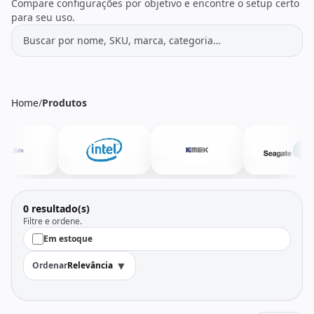
Todos os produtos
Seleções
Compare configurações por objetivo e encontre o setup certo
para seu uso.
Crédito
Atendimento
Home
/
Produtos
0 resultado(s)
Filtre e ordene.
Em estoque
▼
Ordenar
Relevância