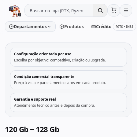
Pular para o conteúdo
Departamentos
Produtos
Crédito
FGTS • INSS
‹
›
Configuração orientada por uso
Placa de vídeo
Processador
Escolha por objetivo: competitivo, criação ou upgrade.
Placa-mãe
Memória
Condição comercial transparente
Preço à vista e parcelamento claros em cada produto.
SSD/HD
Periféricos
Garantia e suporte real
Atendimento técnico antes e depois da compra.
PC Gamer
Notebooks
Monitores
Fontes
120 Gb ~ 128 Gb