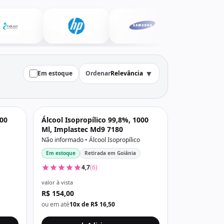
▼
Em estoque
Ordenar
Relevância
500
Álcool Isopropílico 99,8%, 1000
Ml, Implastec Md9 7180
Não informado • Álcool Isopropílico
Em estoque
Retirada em Goiânia
4,7
(6)
valor à vista
R$ 154,00
ou em até
10x de R$ 16,50