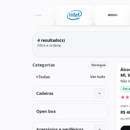
Todos os produtos
Seleções
Crédito
Atendimento
4 resultado(s)
Filtre e ordene.
Categorias
Navegue
Álco
Ml, 
Todas
Ver tudo
Não i
Em e
Cadeiras
valor 
Open box
R$ 4
ou em
Acessórios e periféricos