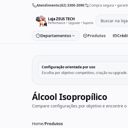
Pular para o conteúdo
Atendimento:
(62) 3300-2090
Compra segura • garanti
Loja ZEUS TECH
Performance • Upgrade • Suporte
Departamentos
Produtos
Crédi
‹
Placa de vídeo
Processado
Configuração orientada por uso
Escolha por objetivo: competitivo, criação ou upgrade.
Placa-mãe
Memória
SSD/HD
Periféricos
Álcool Isopropílico
Compare configurações por objetivo e encontre o 
PC Gamer
Notebooks
Monitores
Fontes
Home
/
Produtos