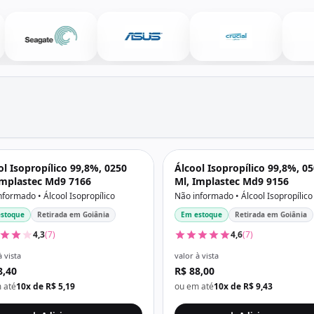
ol Isopropílico 99,8%, 0250
Álcool Isopropílico 99,8%, 0
Implastec Md9 7166
Ml, Implastec Md9 9156
nformado • Álcool Isopropílico
Não informado • Álcool Isopropílico
stoque
Retirada em Goiânia
Em estoque
Retirada em Goiânia
4,3
(7)
4,6
(7)
à vista
valor à vista
8,40
R$ 88,00
 até
10x de R$ 5,19
ou em até
10x de R$ 9,43