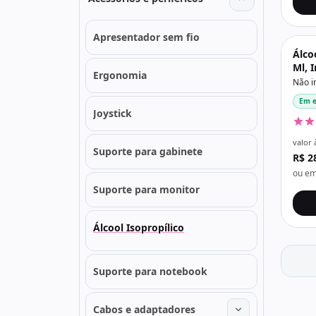
Apresentador sem fio
Álco
Ml, 
Ergonomia
Não i
Em e
Joystick
valor 
Suporte para gabinete
R$ 2
ou em
Suporte para monitor
Álcool Isopropílico
Suporte para notebook
Cabos e adaptadores