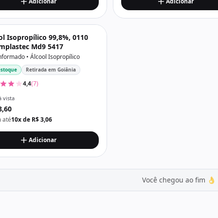
Adicionar
Adicionar
ol Isopropílico 99,8%, 0110
Implastec Md9 5417
nformado • Álcool Isopropílico
stoque
Retirada em Goiânia
4,4
(7)
à vista
8,60
 até
10x de R$ 3,06
Adicionar
Você chegou ao fim 👌