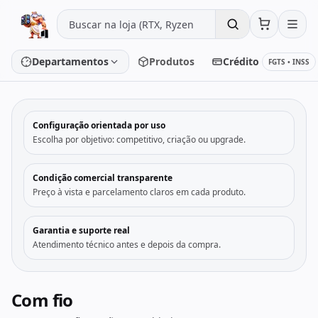
Pular para o conteúdo
Departamentos
Produtos
Crédito
FGTS • INSS
‹
›
Configuração orientada por uso
Placa de vídeo
Processador
Escolha por objetivo: competitivo, criação ou upgrade.
Placa-mãe
Memória
Condição comercial transparente
Preço à vista e parcelamento claros em cada produto.
SSD/HD
Periféricos
Garantia e suporte real
Atendimento técnico antes e depois da compra.
PC Gamer
Notebooks
Monitores
Fontes
Com fio