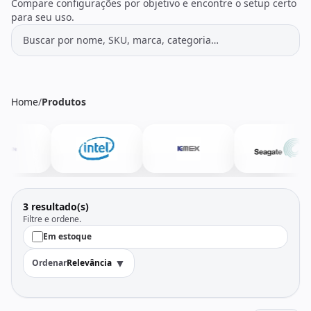
Todos os produtos
Seleções
Compare configurações por objetivo e encontre o setup certo
para seu uso.
Crédito
Atendimento
Home
/
Produtos
3 resultado(s)
Filtre e ordene.
Em estoque
▼
Ordenar
Relevância