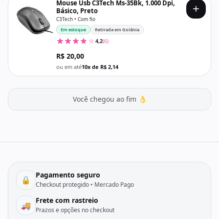
Mouse Usb C3Tech Ms-35Bk, 1.000 Dpi,
Básico, Preto
C3Tech • Com fio
Em estoque
Retirada em Goiânia
4,2
(6)
R$ 20,00
ou em até
10x de R$ 2,14
Você chegou ao fim 👌
Pagamento seguro
🔒
Checkout protegido • Mercado Pago
Frete com rastreio
🚚
Prazos e opções no checkout