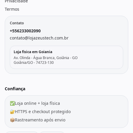
Privacidade
Termos
Contato
+556233002090
contato@lojazeustech.com.br
Loja fisica em Goiania
Av. Olinda - Água Branca, Goiânia - GO
Goiânia/GO - 74723-130
Confiança
✅
Loja online + loja física
🔐
HTTPS e checkout protegido
📦
Rastreamento após envio