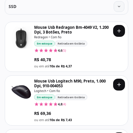
SSD
Mouse Usb Redragon Bm-4049 V2, 1.200
Dpi, 3 Botões, Preto
Redragon • Com fio
Em estoque
Retirada em Goiânia
4,6
(5)
R$ 40,78
ou em até
10x de R$ 4,37
Mouse Usb Logitech M90, Preto, 1.000
Dpi, 910-004053
Logitech • Com fio
Em estoque
Retirada em Goiânia
4,8
(4)
R$ 69,36
ou em até
10x de R$ 7,43