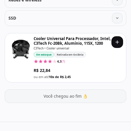
SSD
Cooler Universal Para Processador, Intel,
C3Tech Fc-20Bk, Alumínio, 115X, 1200
C3Tech • Cooler universal
Em estoque
Retirada em Goiânia
4,3
(7)
R$ 22,84
ou em até
10x de R$ 2,45
Você chegou ao fim 👌