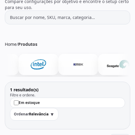
Todos os produtos
Seleções
Compare configurações por objetivo e encontre o setup certo
para seu uso.
Crédito
Atendimento
Home
/
Produtos
1 resultado(s)
Filtre e ordene.
Em estoque
▼
Ordenar
Relevância