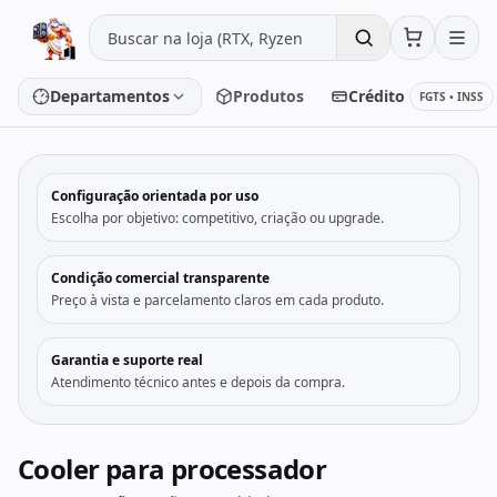
Pular para o conteúdo
Departamentos
Produtos
Crédito
FGTS • INSS
‹
›
Configuração orientada por uso
Placa de vídeo
Processador
Escolha por objetivo: competitivo, criação ou upgrade.
Placa-mãe
Memória
Condição comercial transparente
Preço à vista e parcelamento claros em cada produto.
SSD/HD
Periféricos
Garantia e suporte real
Atendimento técnico antes e depois da compra.
PC Gamer
Notebooks
Monitores
Fontes
Cooler para processador