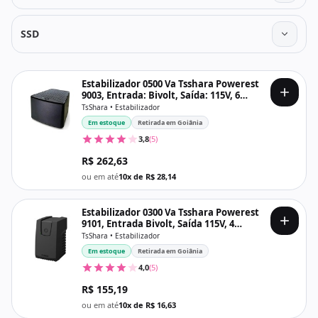
SSD
Estabilizador 0500 Va Tsshara Powerest
9003, Entrada: Bivolt, Saída: 115V, 6
Tomadas
TsShara • Estabilizador
Em estoque
Retirada em Goiânia
3,8
(5)
R$ 262,63
ou em até
10x de R$ 28,14
Estabilizador 0300 Va Tsshara Powerest
9101, Entrada Bivolt, Saída 115V, 4
Tomadas
TsShara • Estabilizador
Em estoque
Retirada em Goiânia
4,0
(5)
R$ 155,19
ou em até
10x de R$ 16,63