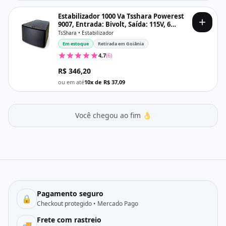
Estabilizador 1000 Va Tsshara Powerest
9007, Entrada: Bivolt, Saída: 115V, 6
Tomadas
TsShara • Estabilizador
Em estoque
Retirada em Goiânia
4,7
(6)
R$ 346,20
ou em até
10x de R$ 37,09
Você chegou ao fim 👌
Pagamento seguro
🔒
Checkout protegido • Mercado Pago
Frete com rastreio
🚚