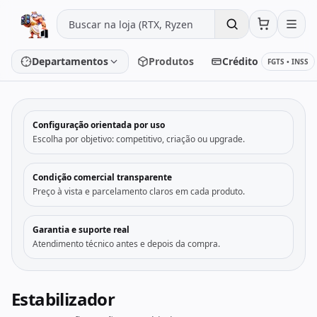
Pular para o conteúdo
Departamentos
Produtos
Crédito
FGTS • INSS
‹
›
Configuração orientada por uso
Placa de vídeo
Processador
Escolha por objetivo: competitivo, criação ou upgrade.
Placa-mãe
Memória
Condição comercial transparente
Preço à vista e parcelamento claros em cada produto.
SSD/HD
Periféricos
Garantia e suporte real
Atendimento técnico antes e depois da compra.
PC Gamer
Notebooks
Monitores
Fontes
Estabilizador