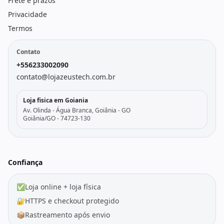
Frete e prazos
Privacidade
Termos
Contato
+556233002090
contato@lojazeustech.com.br
Loja fisica em Goiania
Av. Olinda - Água Branca, Goiânia - GO
Goiânia/GO - 74723-130
Confiança
✅
Loja online + loja física
🔐
HTTPS e checkout protegido
📦
Rastreamento após envio