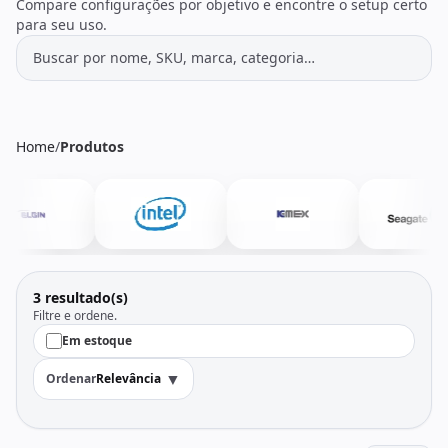
Todos os produtos
Seleções
Compare configurações por objetivo e encontre o setup certo
para seu uso.
Crédito
Atendimento
Home
/
Produtos
3 resultado(s)
Filtre e ordene.
Em estoque
▼
Ordenar
Relevância