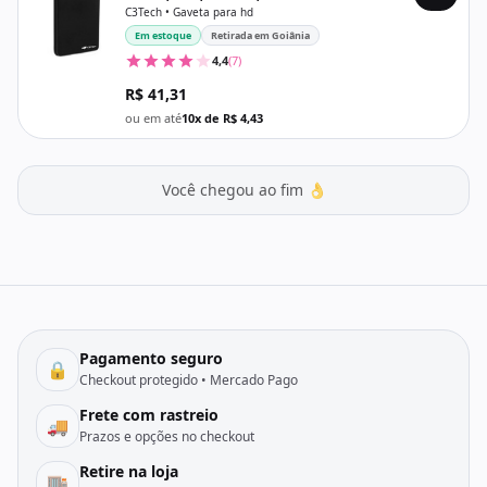
C3Tech • Gaveta para hd
Em estoque
Retirada em Goiânia
4,4
(7)
R$ 41,31
ou em até
10x de R$ 4,43
Você chegou ao fim 👌
Pagamento seguro
🔒
Checkout protegido • Mercado Pago
Frete com rastreio
🚚
Prazos e opções no checkout
Retire na loja
🏬