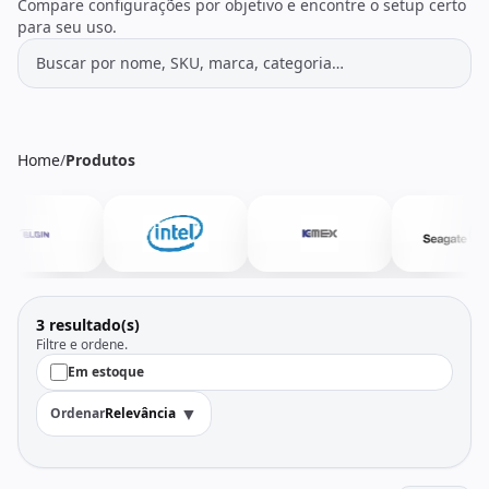
Todos os produtos
Seleções
Compare configurações por objetivo e encontre o setup certo
para seu uso.
Crédito
Atendimento
Home
/
Produtos
3 resultado(s)
Filtre e ordene.
Em estoque
▼
Ordenar
Relevância