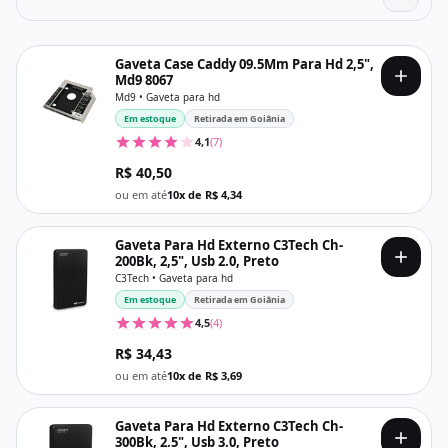
Gaveta Case Caddy 09.5Mm Para Hd 2,5",
Md9 8067
Md9 • Gaveta para hd
Em estoque
Retirada em Goiânia
4,1
(7)
R$ 40,50
ou em até
10x de R$ 4,34
Gaveta Para Hd Externo C3Tech Ch-
200Bk, 2,5", Usb 2.0, Preto
C3Tech • Gaveta para hd
Em estoque
Retirada em Goiânia
4,5
(4)
R$ 34,43
ou em até
10x de R$ 3,69
Gaveta Para Hd Externo C3Tech Ch-
300Bk, 2.5", Usb 3.0, Preto