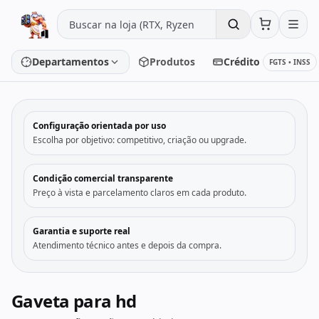
Pular para o conteúdo
Departamentos
Produtos
Crédito
FGTS • INSS
‹
›
Configuração orientada por uso
Placa de vídeo
Processador
Escolha por objetivo: competitivo, criação ou upgrade.
Placa-mãe
Memória
Condição comercial transparente
Preço à vista e parcelamento claros em cada produto.
SSD/HD
Periféricos
Garantia e suporte real
Atendimento técnico antes e depois da compra.
PC Gamer
Notebooks
Monitores
Fontes
Gaveta para hd