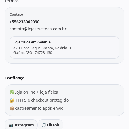
Termos
Contato
+556233002090
contato@lojazeustech.com.br
Loja fisica em Goiania
Av. Olinda - Água Branca, Goiânia - GO
Goiânia/GO - 74723-130
Confiança
✅
Loja online + loja física
🔐
HTTPS e checkout protegido
📦
Rastreamento após envio
📷
Instagram
🎵
TikTok