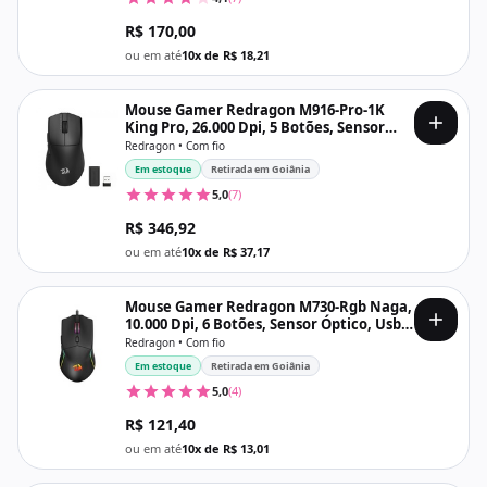
R$ 170,00
ou em até
10x de R$ 18,21
Mouse Gamer Redragon M916-Pro-1K
King Pro, 26.000 Dpi, 5 Botões, Sensor
3395, Wi-fi, bluetooth e Usb, Preto
Redragon • Com fio
Em estoque
Retirada em Goiânia
5,0
(7)
R$ 346,92
ou em até
10x de R$ 37,17
Mouse Gamer Redragon M730-Rgb Naga,
10.000 Dpi, 6 Botões, Sensor Óptico, Usb,
Preto
Redragon • Com fio
Em estoque
Retirada em Goiânia
5,0
(4)
R$ 121,40
ou em até
10x de R$ 13,01