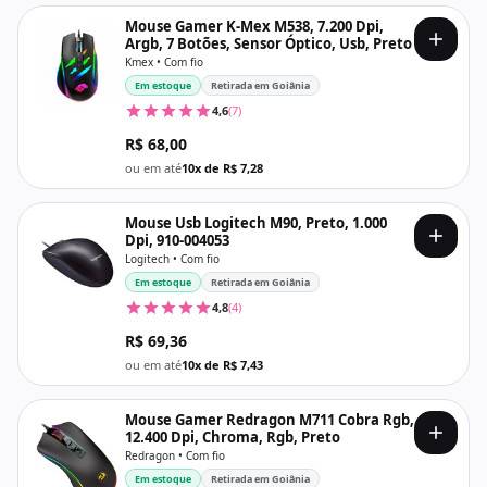
Mouse Gamer K-Mex M538, 7.200 Dpi,
Argb, 7 Botões, Sensor Óptico, Usb, Preto
Kmex • Com fio
Em estoque
Retirada em Goiânia
4,6
(7)
R$ 68,00
ou em até
10x de R$ 7,28
Mouse Usb Logitech M90, Preto, 1.000
Dpi, 910-004053
Logitech • Com fio
Em estoque
Retirada em Goiânia
4,8
(4)
R$ 69,36
ou em até
10x de R$ 7,43
Mouse Gamer Redragon M711 Cobra Rgb,
12.400 Dpi, Chroma, Rgb, Preto
Redragon • Com fio
Em estoque
Retirada em Goiânia