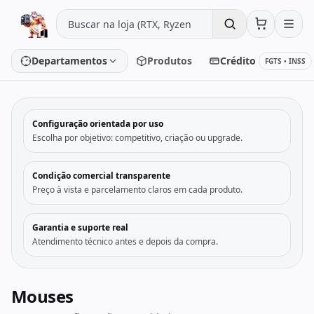
Pular para o conteúdo
Departamentos
Produtos
Crédito
FGTS • INSS
‹
›
Configuração orientada por uso
Placa de vídeo
Processador
Escolha por objetivo: competitivo, criação ou upgrade.
Placa-mãe
Memória
Condição comercial transparente
Preço à vista e parcelamento claros em cada produto.
SSD/HD
Periféricos
Garantia e suporte real
Atendimento técnico antes e depois da compra.
PC Gamer
Notebooks
Monitores
Fontes
Mouses