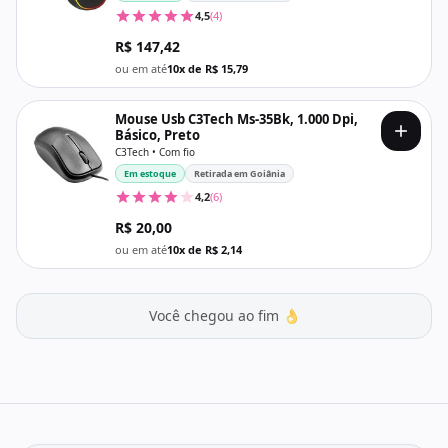
4,5
(4)
R$ 147,42
ou em até
10x de R$ 15,79
Mouse Usb C3Tech Ms-35Bk, 1.000 Dpi,
Básico, Preto
C3Tech • Com fio
Em estoque
Retirada em Goiânia
4,2
(6)
R$ 20,00
ou em até
10x de R$ 2,14
Você chegou ao fim 👌