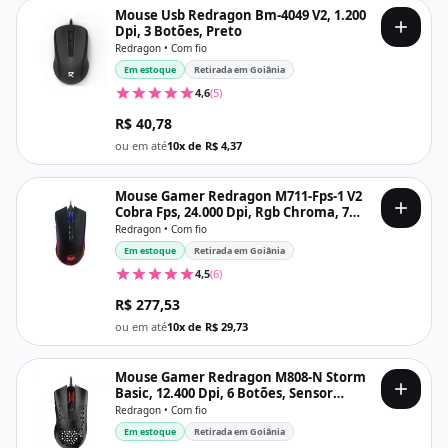
Mouse Usb Redragon Bm-4049 V2, 1.200
Dpi, 3 Botões, Preto
Redragon • Com fio
Em estoque
Retirada em Goiânia
4,6
(5)
R$ 40,78
ou em até
10x de R$ 4,37
Mouse Gamer Redragon M711-Fps-1 V2
Cobra Fps, 24.000 Dpi, Rgb Chroma, 7
Botões, Sensor 3389, Usb, Preto
Redragon • Com fio
Em estoque
Retirada em Goiânia
4,5
(6)
R$ 277,53
ou em até
10x de R$ 29,73
Mouse Gamer Redragon M808-N Storm
Basic, 12.400 Dpi, 6 Botões, Sensor
Pwm3327, Usb, Preto
Redragon • Com fio
Em estoque
Retirada em Goiânia