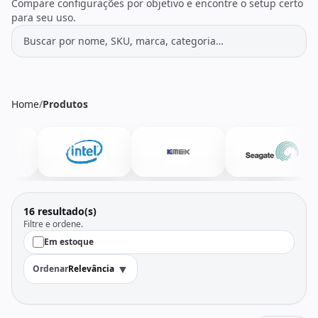
Todos os produtos
Seleções
Compare configurações por objetivo e encontre o setup certo
para seu uso.
Crédito
Atendimento
Home
/
Produtos
16 resultado(s)
Filtre e ordene.
Em estoque
▼
Ordenar
Relevância