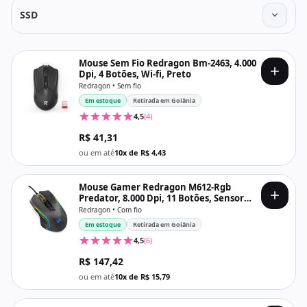
SSD
Mouse Sem Fio Redragon Bm-2463, 4.000
Dpi, 4 Botões, Wi-fi, Preto
Redragon • Sem fio
Em estoque
Retirada em Goiânia
4,5
(4)
R$ 41,31
ou em até
10x de R$ 4,43
Mouse Gamer Redragon M612-Rgb
Predator, 8.000 Dpi, 11 Botões, Sensor
Paw3104, Usb, Preto
Redragon • Com fio
Em estoque
Retirada em Goiânia
4,5
(6)
R$ 147,42
ou em até
10x de R$ 15,79