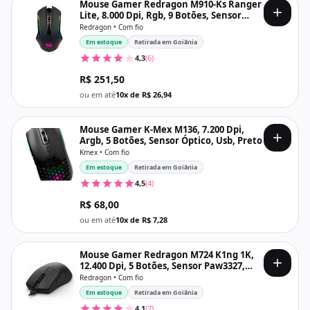
Mouse Gamer Redragon M910-Ks Ranger
Lite, 8.000 Dpi, Rgb, 9 Botões, Sensor
Paw3104, Wireless e Usb, Preto
Redragon • Com fio
Em estoque
Retirada em Goiânia
4,3
(6)
R$ 251,50
ou em até
10x de R$ 26,94
Mouse Gamer K-Mex M136, 7.200 Dpi,
Argb, 5 Botões, Sensor Óptico, Usb, Preto
Kmex • Com fio
Em estoque
Retirada em Goiânia
4,5
(4)
R$ 68,00
ou em até
10x de R$ 7,28
Mouse Gamer Redragon M724 K1ng 1K,
12.400 Dpi, 5 Botões, Sensor Paw3327,
Usb-C, Preto
Redragon • Com fio
Em estoque
Retirada em Goiânia
4,1
(7)