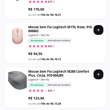
4,7
(6)
R$ 170,00
ou em até
10x de R$ 18,21
Mouse Sem Fio Logitech M170, Rose, 910-
006862
Logitech • Sem fio
Em estoque
Retirada em Goiânia
4,5
(4)
R$ 94,50
ou em até
10x de R$ 10,12
Mouse Sem Fio Logitech M280 Comfort
Plus, Cinza, 910-004285
Logitech • Sem fio
Em estoque
Retirada em Goiânia
4,3
(4)
R$ 123,96
ou em até
10x de R$ 13,28