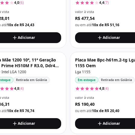
4,0
(6)
4,4
(7)
à vista
valor à vista
28,01
R$ 477,54
 até
10x de R$ 24,43
ou em até
10x de R$ 51,16
Adicionar
Adicionar
a Mãe 1200 10ª, 11ª Geração
Placa Mae Bpc-h61m.2-tg Lg
 Prime H510M F R3.0, Ddr4
1155 Oem
, Hdmi, Usb3.2, M2/Nvme,
• Intel LGA 1200
Lga 1155
a
stoque
Retirada em Goiânia
Em estoque
Retirada em Goiânia
4,8
(4)
4,8
(4)
à vista
valor à vista
16,31
R$ 190,40
 até
10x de R$ 76,74
ou em até
10x de R$ 20,40
Adicionar
Adicionar