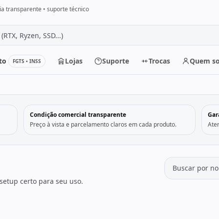
a transparente • suporte técnico
to
Lojas
Suporte
Trocas
Quem s
FGTS • INSS
r
Condição comercial transparente
Gar
Preço à vista e parcelamento claros em cada produto.
Ate
setup certo para seu uso.