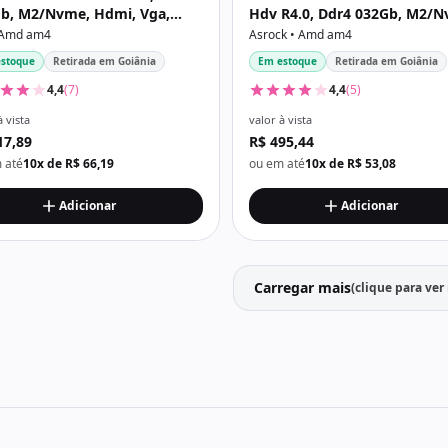
b, M2/Nvme, Hdmi, Vga,
Hdv R4.0, Ddr4 032Gb, M2/N
a
Hdmi, Vga, Dvi, Preta
 Amd am4
Asrock • Amd am4
stoque
Retirada em Goiânia
Em estoque
Retirada em Goiânia
4,4
(7)
4,4
(5)
à vista
valor à vista
17,89
R$ 495,44
 até
10x de R$ 66,19
ou em até
10x de R$ 53,08
Adicionar
Adicionar
Carregar mais
(clique para ver
Carregar 