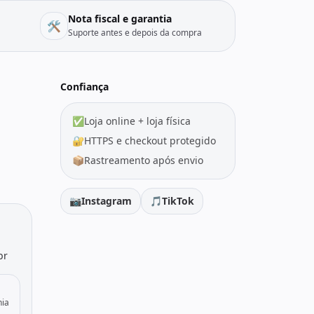
Nota fiscal e garantia
🛠️
Suporte antes e depois da compra
Confiança
✅
Loja online + loja física
🔐
HTTPS e checkout protegido
📦
Rastreamento após envio
📷
Instagram
🎵
TikTok
br
nia