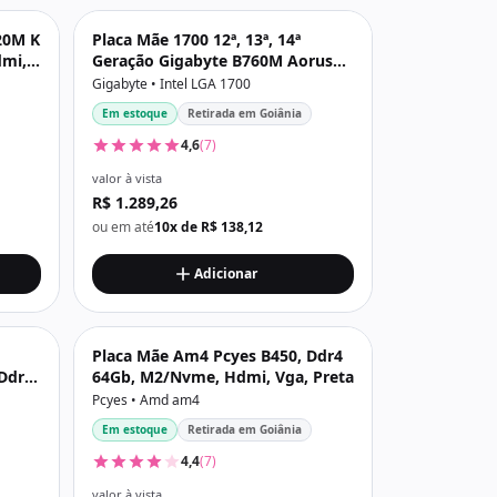
20M K
Placa Mãe 1700 12ª, 13ª, 14ª
dmi,
Geração Gigabyte B760M Aorus
Elite, Ddr5 256Gb, Dp, Hdmi,
Gigabyte • Intel LGA 1700
Usb3.2, M2/Nvme, Preta
Em estoque
Retirada em Goiânia
4,6
(7)
valor à vista
R$ 1.289,26
ou em até
10x de R$ 138,12
Adicionar
Placa Mãe Am4 Pcyes B450, Ddr4
Ddr4
64Gb, M2/Nvme, Hdmi, Vga, Preta
3.2,
Pcyes • Amd am4
Em estoque
Retirada em Goiânia
4,4
(7)
valor à vista