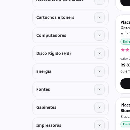
Cartuchos e toners
Plac
Gera
192G
Msi •
Computadores
M2/N
Em e
Disco Rígido (Hd)
valor 
R$ 8
Energia
ou em
Fontes
Plac
Gabinetes
Blue
Ddr3
Bluec
10/1
Em e
Impressoras