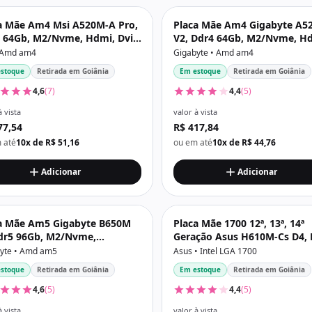
a Mãe Am4 Msi A520M-A Pro,
Placa Mãe Am4 Gigabyte A5
 64Gb, M2/Nvme, Hdmi, Dvi,
V2, Ddr4 64Gb, M2/Nvme, H
o 7.1, Preta
Vga, Preta
 Amd am4
Gigabyte • Amd am4
stoque
Retirada em Goiânia
Em estoque
Retirada em Goiânia
4,6
(7)
4,4
(5)
à vista
valor à vista
77,54
R$ 417,84
 até
10x de R$ 51,16
ou em até
10x de R$ 44,76
Adicionar
Adicionar
a Mãe Am5 Gigabyte B650M
Placa Mãe 1700 12ª, 13ª, 14ª
dr5 96Gb, M2/Nvme,
Geração Asus H610M-Cs D4, 
layport, Hdmi
64Gb, Nvme, Hdmi, Vga, Usb 
yte • Amd am5
Asus • Intel LGA 1700
Preta
stoque
Retirada em Goiânia
Em estoque
Retirada em Goiânia
4,6
(5)
4,4
(5)
à vista
valor à vista