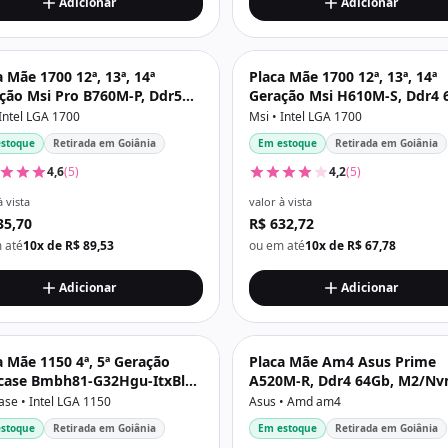
Adicionar
Adicionar
a Mãe 1700 12ª, 13ª, 14ª
Placa Mãe 1700 12ª, 13ª, 14ª
ção Msi Pro B760M-P, Ddr5
Geração Msi H610M-S, Ddr4 
b, Dp, Hdmi, Vga, Usb 3.2,
Nvme, Hdmi, Preta
 Intel LGA 1700
Msi • Intel LGA 1700
vme, Preta
stoque
Retirada em Goiânia
Em estoque
Retirada em Goiânia
4,6
(5)
4,2
(5)
à vista
valor à vista
35,70
R$ 632,72
 até
10x de R$ 89,53
ou em até
10x de R$ 67,78
Adicionar
Adicionar
a Mãe 1150 4ª, 5ª Geração
Placa Mãe Am4 Asus Prime
case Bmbh81-G32Hgu-ItxBlk,
A520M-R, Ddr4 64Gb, M2/Nv
 16Gb, M2/Nvme, 2x Hdmi,
Hdmi, Preta
ase • Intel LGA 1150
Asus • Amd am4
00/1000 Mb/S
stoque
Retirada em Goiânia
Em estoque
Retirada em Goiânia