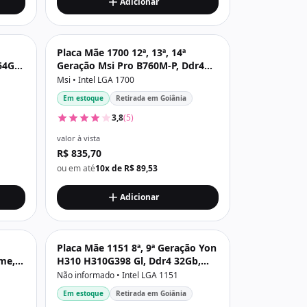
Adicionar
Placa Mãe 1700 12ª, 13ª, 14ª
64Gb,
Geração Msi Pro B760M-P, Ddr4
128Gb, Dp, Hdmi, Vga, Usb 3.2,
Msi • Intel LGA 1700
M2/Nvme, Preta
Em estoque
Retirada em Goiânia
3,8
(5)
valor à vista
R$ 835,70
ou em até
10x de R$ 89,53
Adicionar
Placa Mãe 1151 8ª, 9ª Geração Yon
me,
H310 H310G398 Gl, Ddr4 32Gb,
M2, Hdmi, Vga
Não informado • Intel LGA 1151
Em estoque
Retirada em Goiânia