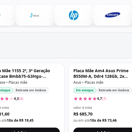
a Mãe 1155 2ª, 3ª Geração
Placa Mãe Am4 Asus Prime
case Bmbb75-G3Hgu-
B550M-A, Ddr4 128Gb, 2x
Bx, Ddr3 16Gb, M2/Nvme,
M2/Nvme, Hdmi, Dvi, Vga, P
ase • Placas mãe
Asus • Placas mãe
, Vga, 1000 Mb/S, Preta
stoque
Retirada em Goiânia
Em estoque
Retirada em Goiânia
4,3
(4)
4,7
(7)
à vista
valor à vista
81,60
R$ 685,70
 até
10x de R$ 19,45
ou em até
10x de R$ 73,46