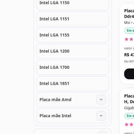
Intel LGA 1150
Plac
Ddr4
Intel LGA 1151
Áudi
Msi •
Em e
Intel LGA 1155
valor 
Intel LGA 1200
R$ 4
ou em
Intel LGA 1700
Intel LGA 1851
Plac
Placa mãe Amd
H, D
Disp
Gigab
Placa mãe Intel
Em e
valor 