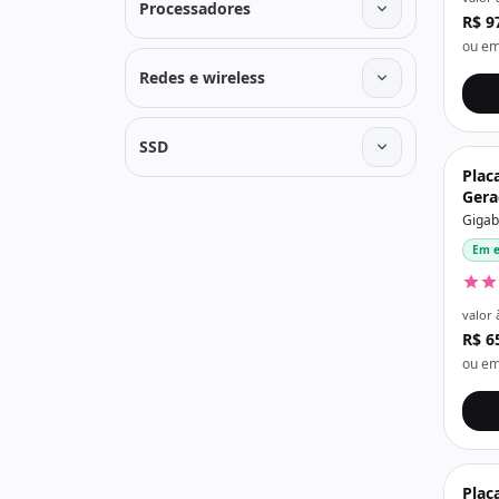
Processadores
R$ 9
ou em
Redes e wireless
SSD
Plac
Gera
Ddr4
Gigab
Pret
Em e
valor 
R$ 6
ou em
Plac