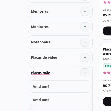
valor 
Memórias
R$ 2
ou em
Monitores
Notebooks
Plac
Asus
Placas de vídeo
64Gb
Asus 
Pret
Em e
Placas mãe
valor 
R$ 7
Amd am4
ou em
Amd am5