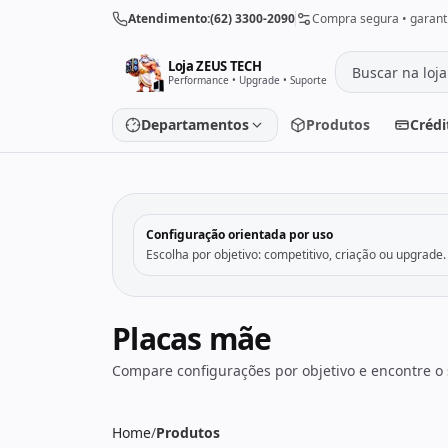
Pular para o conteúdo
Atendimento:
(62) 3300-2090
Compra segura • garanti
Loja ZEUS TECH
Performance • Upgrade • Suporte
Departamentos
Produtos
Crédi
‹
Placa de vídeo
Processado
Configuração orientada por uso
Escolha por objetivo: competitivo, criação ou upgrade.
Placa-mãe
Memória
SSD/HD
Periféricos
Placas mãe
Compare configurações por objetivo e encontre o 
PC Gamer
Notebooks
Monitores
Fontes
Home
/
Produtos