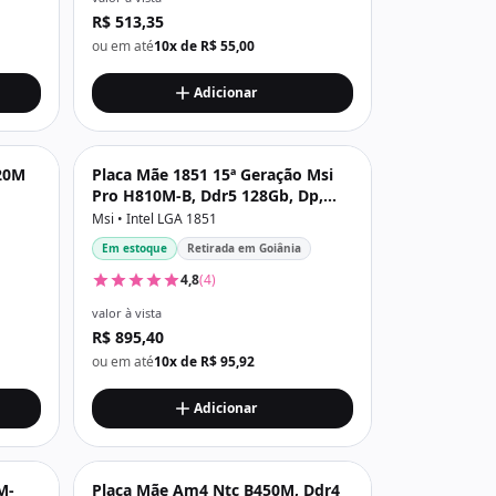
R$ 513,35
ou em até
10x de R$ 55,00
Adicionar
20M
Placa Mãe 1851 15ª Geração Msi
Pro H810M-B, Ddr5 128Gb, Dp,
Hdmi, Usb 3.2, M2/Nvme, Preta
Msi • Intel LGA 1851
Em estoque
Retirada em Goiânia
4,8
(4)
valor à vista
R$ 895,40
ou em até
10x de R$ 95,92
Adicionar
M-
Placa Mãe Am4 Ntc B450M, Ddr4