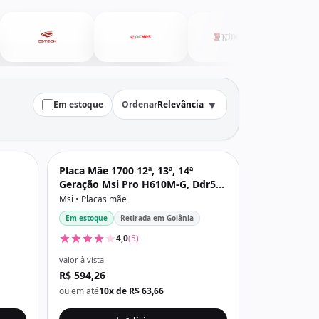
▼
Em estoque
Ordenar
Relevância
Placa Mãe 1700 12ª, 13ª, 14ª
Geração Msi Pro H610M-G, Ddr5
reta
096Gb, Dp, Hdmi, Vga, Usb 3.2,
Msi • Placas mãe
M2/Nvme, Preta
Em estoque
Retirada em Goiânia
4,0
(5)
valor à vista
R$ 594,26
ou em até
10x de R$ 63,66