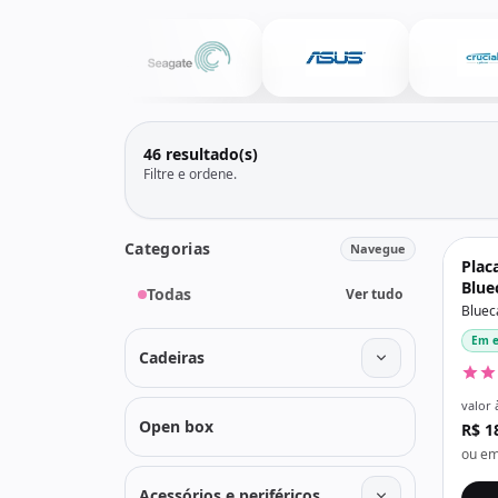
Todos os produtos
Seleções
Crédito
Atendimento
46 resultado(s)
Filtre e ordene.
Categorias
Navegue
Plac
Blue
Todas
Ver tudo
M2R3
Bluec
Hdmi
Em e
Cadeiras
valor 
Open box
R$ 1
ou em
Acessórios e periféricos