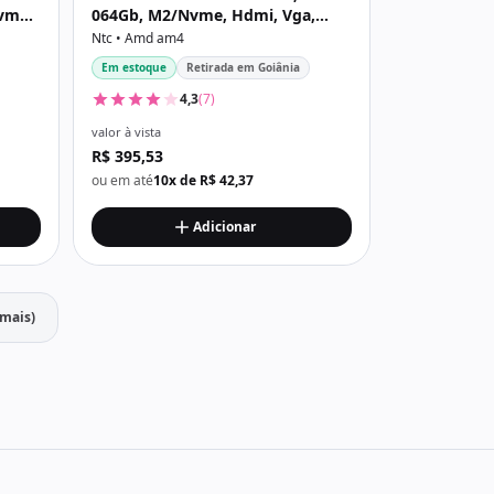
vme,
064Gb, M2/Nvme, Hdmi, Vga,
Preta
Ntc • Amd am4
Em estoque
Retirada em Goiânia
4,3
(7)
valor à vista
R$ 395,53
ou em até
10x de R$ 42,37
Adicionar
 mais)
mais produtos