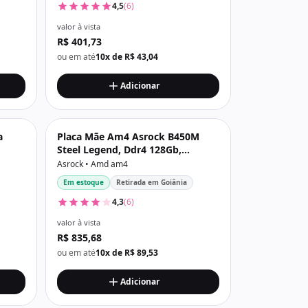
4,5
(6)
valor à vista
R$ 401,73
ou em até
10x de R$ 43,04
Adicionar
a
Placa Mãe Am4 Asrock B450M
Steel Legend, Ddr4 128Gb,
M2/Nvme, Displayport, Hdmi,
Asrock • Amd am4
Preta
Em estoque
Retirada em Goiânia
4,3
(6)
valor à vista
R$ 835,68
ou em até
10x de R$ 89,53
Adicionar