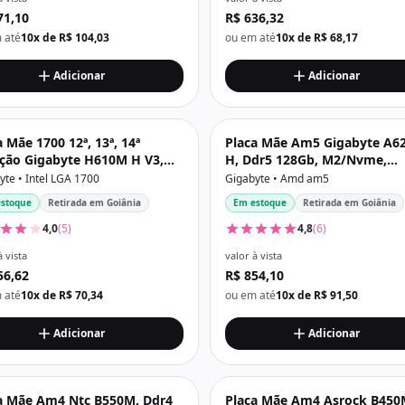
71,10
R$ 636,32
 até
10x de R$ 104,03
ou em até
10x de R$ 68,17
Adicionar
Adicionar
a Mãe 1700 12ª, 13ª, 14ª
Placa Mãe Am5 Gigabyte A6
ção Gigabyte H610M H V3,
H, Ddr5 128Gb, M2/Nvme,
 64Gb, Nvme, Hdmi, Vga,
Displayport, Hdmi, Preta
yte • Intel LGA 1700
Gigabyte • Amd am5
a
stoque
Retirada em Goiânia
Em estoque
Retirada em Goiânia
4,0
(5)
4,8
(6)
à vista
valor à vista
56,62
R$ 854,10
 até
10x de R$ 70,34
ou em até
10x de R$ 91,50
Adicionar
Adicionar
a Mãe Am4 Ntc B550M, Ddr4
Placa Mãe Am4 Asrock B450