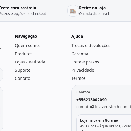
Frete com rastreio
Retire na loja
🏬
Prazos e opções no checkout
Quando disponível
Navegação
Ajuda
Quem somos
Trocas e devoluções
,
Produtos
Garantia
Lojas / Retirada
Frete e prazos
Suporte
Privacidade
Contato
Termos
Contato
+556233002090
contato@lojazeustech.com.
Loja fisica em Goiania
Av. Olinda - Água Branca, Goiâ
- GO