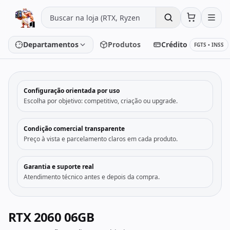
Pular para o conteúdo
Departamentos
Produtos
Crédito
FGTS • INSS
‹
›
Configuração orientada por uso
Placa de vídeo
Processador
Escolha por objetivo: competitivo, criação ou upgrade.
Placa-mãe
Memória
Condição comercial transparente
Preço à vista e parcelamento claros em cada produto.
SSD/HD
Periféricos
Garantia e suporte real
Atendimento técnico antes e depois da compra.
PC Gamer
Notebooks
Monitores
Fontes
RTX 2060 06GB