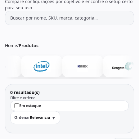
Todos os produtos
Seleções
Compare configurações por objetivo e encontre o setup certo
para seu uso.
Crédito
Atendimento
Home
/
Produtos
0 resultado(s)
Filtre e ordene.
Em estoque
▼
Ordenar
Relevância