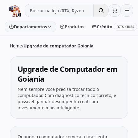
Pular para o conteúdo
Departamentos
Produtos
Crédito
FGTS • INSS
Home
/
Upgrade de computador Goiania
Placa de vídeo
Processador
Upgrade de Computador em
Placa-mãe
Memória
Goiania
SSD/HD
Periféricos
Nem sempre voce precisa trocar todo o
computador. Com diagnostico tecnico correto, e
possivel ganhar desempenho real com
investimento mais inteligente.
PC Gamer
Notebooks
Monitores
Fontes
Quando o computador comeca a ficar lento,