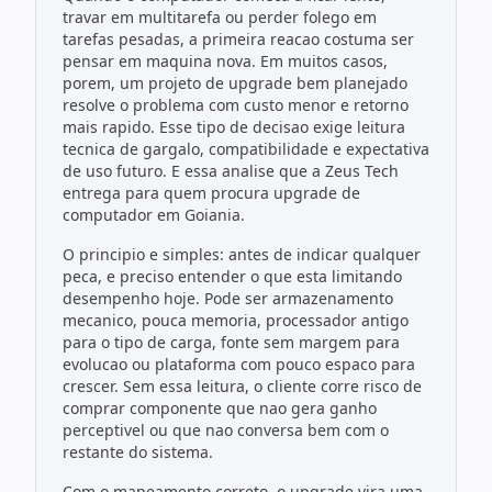
Todos os produtos
Seleções
travar em multitarefa ou perder folego em
tarefas pesadas, a primeira reacao costuma ser
Crédito
Atendimento
pensar em maquina nova. Em muitos casos,
porem, um projeto de upgrade bem planejado
resolve o problema com custo menor e retorno
mais rapido. Esse tipo de decisao exige leitura
tecnica de gargalo, compatibilidade e expectativa
de uso futuro. E essa analise que a Zeus Tech
entrega para quem procura upgrade de
computador em Goiania.
O principio e simples: antes de indicar qualquer
peca, e preciso entender o que esta limitando
desempenho hoje. Pode ser armazenamento
mecanico, pouca memoria, processador antigo
para o tipo de carga, fonte sem margem para
evolucao ou plataforma com pouco espaco para
crescer. Sem essa leitura, o cliente corre risco de
comprar componente que nao gera ganho
perceptivel ou que nao conversa bem com o
restante do sistema.
Com o mapeamento correto, o upgrade vira uma