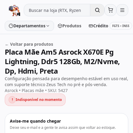
Pular para o conteúdo
Departamentos
Produtos
Crédito
FGTS • INSS
← Voltar para produtos
Placa Mãe Am5 Asrock X670E Pg
Placa de vídeo
Processador
Lightning, Ddr5 128Gb, M2/Nvme,
Placa-mãe
Memória
Dp, Hdmi, Preta
Configuração pensada para desempenho estável em uso real,
SSD/HD
Periféricos
com suporte técnico Zeus Tech no pré e pós-venda.
Asrock • Placas mãe • SKU: 5427
!
Indisponível no momento
PC Gamer
Notebooks
Monitores
Fontes
Avise-me quando chegar
Deixe seu e-mail e a gente te avisa assim que voltar ao estoque.