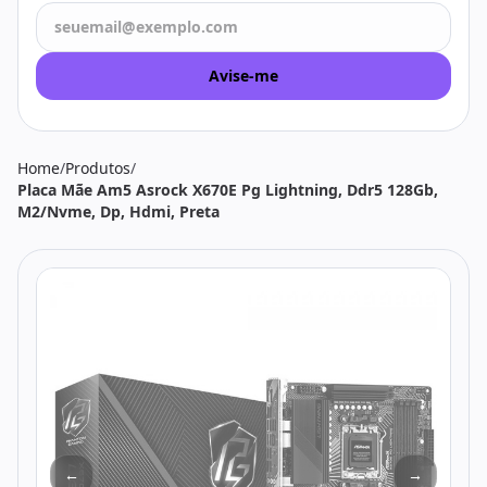
Todos os produtos
Seleções
Crédito
Atendimento
Avise-me
Home
/
Produtos
/
Placa Mãe Am5 Asrock X670E Pg Lightning, Ddr5 128Gb,
M2/Nvme, Dp, Hdmi, Preta
←
→