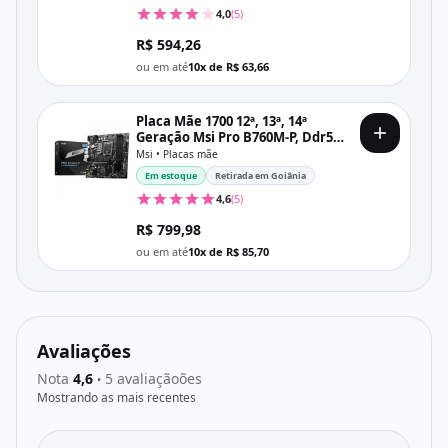
4,0
(5)
R$ 594,26
ou em até
10x de R$ 63,66
Placa Mãe 1700 12ª, 13ª, 14ª
Geração Msi Pro B760M-P, Ddr5
192Gb, Dp, Hdmi, Vga, Usb 3.2,
Msi • Placas mãe
M2/Nvme, Preta
Em estoque
Retirada em Goiânia
4,6
(5)
R$ 799,98
ou em até
10x de R$ 85,70
Avaliações
Nota
4,6
5 avaliaçãoões
•
Mostrando as mais recentes