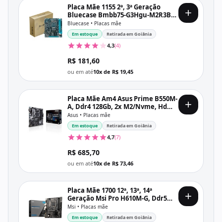
Placa Mãe 1155 2ª, 3ª Geração
Bluecase Bmbb75-G3Hgu-M2R3Bx,
Ddr3 16Gb, M2/Nvme, Hdmi, Vga,
Bluecase • Placas mãe
1000 Mb/S, Preta
Em estoque
Retirada em Goiânia
4,3
(4)
R$ 181,60
ou em até
10x de R$ 19,45
Placa Mãe Am4 Asus Prime B550M-
A, Ddr4 128Gb, 2x M2/Nvme, Hdmi,
Dvi, Vga, Preta
Asus • Placas mãe
Em estoque
Retirada em Goiânia
4,7
(7)
R$ 685,70
ou em até
10x de R$ 73,46
Placa Mãe 1700 12ª, 13ª, 14ª
Geração Msi Pro H610M-G, Ddr5
096Gb, Dp, Hdmi, Vga, Usb 3.2,
Msi • Placas mãe
M2/Nvme, Preta
Em estoque
Retirada em Goiânia