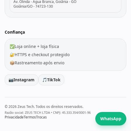
Av. Olinda - Água Branca, Goiânia - GO
Goiânia/GO - 74723-130
Confiança
✅
Loja online + loja física
🔐
HTTPS e checkout protegido
📦
Rastreamento após envio
📷
Instagram
🎵
TikTok
© 2026 Zeus Tech. Todos os direitos reservados.
Razão social: ZEUS TECH LTDA • CNPJ: 45.333.354/0001-96
Privacidade
Termos
Trocas
WhatsApp